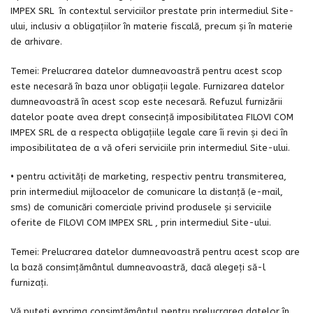
IMPEX SRL în contextul serviciilor prestate prin intermediul Site-
ului, inclusiv a obligațiilor în materie fiscală, precum și în materie
de arhivare.
Temei: Prelucrarea datelor dumneavoastră pentru acest scop
este necesară în baza unor obligații legale. Furnizarea datelor
dumneavoastră în acest scop este necesară. Refuzul furnizării
datelor poate avea drept consecință imposibilitatea FILOVI COM
IMPEX SRL de a respecta obligațiile legale care îi revin și deci în
imposibilitatea de a vă oferi serviciile prin intermediul Site-ului.
• pentru activităţi de marketing, respectiv pentru transmiterea,
prin intermediul mijloacelor de comunicare la distanţă (e-mail,
sms) de comunicări comerciale privind produsele şi serviciile
oferite de FILOVI COM IMPEX SRL , prin intermediul Site-ului.
Temei: Prelucrarea datelor dumneavoastră pentru acest scop are
la bază consimțământul dumneavoastră, dacă alegeți să-l
furnizați.
Vă puteți exprima consimțământul pentru prelucrarea datelor în