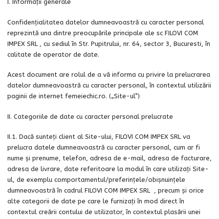
I. Informații generale
Confidențialitatea datelor dumneavoastră cu caracter personal
reprezintă una dintre preocupările principale ale sc FILOVI COM
IMPEX SRL , cu sediul în Str. Pupitrului, nr. 64, sector 3, Bucuresti, în
calitate de operator de date.
bati
Acest document are rolul de a vă informa cu privire la prelucrarea
datelor dumneavoastră cu caracter personal, în contextul utilizării
paginii de internet femeiechic.ro. („Site-ul”)
II. Categoriile de date cu caracter personal prelucrate
II.1. Dacă sunteți client al Site-ului, FILOVI COM IMPEX SRL va
prelucra datele dumneavoastră cu caracter personal, cum ar fi
nume şi prenume, telefon, adresa de e-mail, adresa de facturare,
adresa de livrare, date referitoare la modul în care utilizați Site-
ul, de exemplu comportamentul/preferinţele/obişnuințele
i
dumneavoastră în cadrul FILOVI COM IMPEX SRL , precum și orice
alte categorii de date pe care le furnizați în mod direct în
contextul creării contului de utilizator, în contextul plasării unei