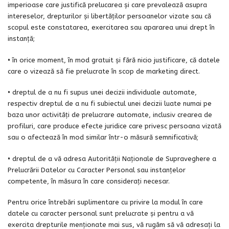
imperioase care justifică prelucarea și care prevalează asupra
intereselor, drepturilor și libertăților persoanelor vizate sau că
scopul este constatarea, exercitarea sau apararea unui drept în
instanță;
• în orice moment, în mod gratuit și fără nicio justificare, că datele
care o vizează să fie prelucrate în scop de marketing direct.
• dreptul de a nu fi supus unei decizii individuale automate,
respectiv dreptul de a nu fi subiectul unei decizii luate numai pe
baza unor activități de prelucrare automate, inclusiv crearea de
profiluri, care produce efecte juridice care privesc persoana vizată
sau o afectează în mod similar într-o măsură semnificativă;
• dreptul de a vă adresa Autorităţii Naţionale de Supraveghere a
Prelucrării Datelor cu Caracter Personal sau instanțelor
competente, în măsura în care considerați necesar.
Pentru orice întrebări suplimentare cu privire la modul în care
datele cu caracter personal sunt prelucrate și pentru a vă
exercita drepturile menționate mai sus, vă rugăm să vă adresați la