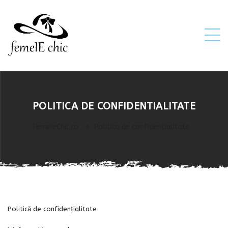
ei
POLITICA DE CONFIDENTIALITATE
 5XL 6XL)
FemeieChic.ro
>
Politica de confidentialitate
Politică de confidențialitate