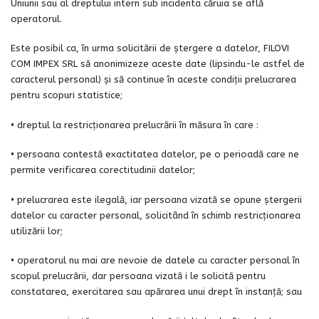
Uniunii sau al dreptului intern sub incidenta căruia se află
operatorul.
Este posibil ca, în urma solicitării de ștergere a datelor, FILOVI
COM IMPEX SRL să anonimizeze aceste date (lipsindu-le astfel de
caracterul personal) și să continue în aceste condiții prelucrarea
pentru scopuri statistice;
• dreptul la restricționarea prelucrării în măsura în care :
• persoana contestă exactitatea datelor, pe o perioadă care ne
permite verificarea corectitudinii datelor;
• prelucrarea este ilegală, iar persoana vizată se opune ștergerii
datelor cu caracter personal, solicitând în schimb restricționarea
utilizării lor;
• operatorul nu mai are nevoie de datele cu caracter personal în
scopul prelucrării, dar persoana vizată i le solicită pentru
constatarea, exercitarea sau apărarea unui drept în instanță; sau