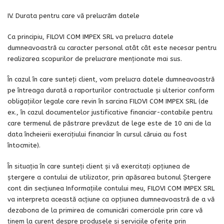
IV. Durata pentru care vă prelucrăm datele
Ca principiu, FILOVI COM IMPEX SRL va prelucra datele
dumneavoastră cu caracter personal atât cât este necesar pentru
realizarea scopurilor de prelucrare menționate mai sus.
În cazul în care sunteți client, vom prelucra datele dumneavoastră
pe întreaga durată a raporturilor contractuale și ulterior conform
obligaţiilor legale care revin în sarcina FILOVI COM IMPEX SRL (de
ex., în cazul documentelor justificative financiar-contabile pentru
care termenul de păstrare prevăzut de lege este de 10 ani de la
data încheierii exerciţiului financiar în cursul căruia au fost
întocmite).
În situaţia în care sunteți client și vă exercitați opțiunea de
ştergere a contului de utilizator, prin apăsarea butonul Ștergere
cont din secțiunea Informațiile contului meu, FILOVI COM IMPEX SRL
va interpreta această acțiune ca opțiunea dumneavoastră de a vă
dezabona de la primirea de comunicări comerciale prin care vă
ținem la curent despre produsele și serviciile oferite prin