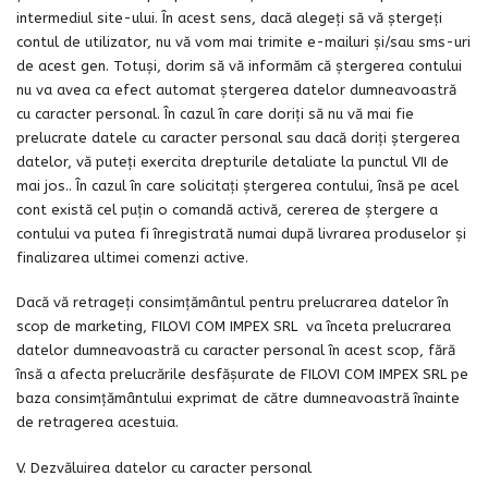
intermediul site-ului. În acest sens, dacă alegeți să vă ștergeți
contul de utilizator, nu vă vom mai trimite e-mailuri și/sau sms-uri
de acest gen. Totuși, dorim să vă informăm că ștergerea contului
nu va avea ca efect automat ștergerea datelor dumneavoastră
cu caracter personal. În cazul în care doriți să nu vă mai fie
prelucrate datele cu caracter personal sau dacă doriți ștergerea
datelor, vă puteți exercita drepturile detaliate la punctul VII de
mai jos.. În cazul în care solicitați ştergerea contului, însă pe acel
cont există cel puţin o comandă activă, cererea de ştergere a
contului va putea fi înregistrată numai după livrarea produselor şi
finalizarea ultimei comenzi active.
Dacă vă retrageți consimțământul pentru prelucrarea datelor în
scop de marketing, FILOVI COM IMPEX SRL va înceta prelucrarea
datelor dumneavoastră cu caracter personal în acest scop, fără
însă a afecta prelucrările desfășurate de FILOVI COM IMPEX SRL pe
baza consimțământului exprimat de către dumneavoastră înainte
de retragerea acestuia.
V. Dezvăluirea datelor cu caracter personal