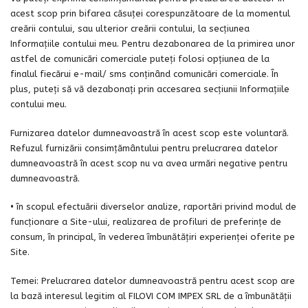
acest scop prin bifarea căsuței corespunzătoare de la momentul
creării contului, sau ulterior creării contului, la secțiunea
Informațiile contului meu. Pentru dezabonarea de la primirea unor
astfel de comunicări comerciale puteți folosi opţiunea de la
finalul fiecărui e-mail/ sms conţinând comunicări comerciale. În
plus, puteți să vă dezabonați prin accesarea secțiunii Informațiile
contului meu.
Furnizarea datelor dumneavoastră în acest scop este voluntară.
Refuzul furnizării consimțământului pentru prelucrarea datelor
dumneavoastră în acest scop nu va avea urmări negative pentru
dumneavoastră.
• în scopul efectuării diverselor analize, raportări privind modul de
funcționare a Site-ului, realizarea de profiluri de preferinţe de
consum, în principal, în vederea îmbunătăţiri experienței oferite pe
Site.
Temei: Prelucrarea datelor dumneavoastră pentru acest scop are
la bază interesul legitim al FILOVI COM IMPEX SRL de a îmbunătății