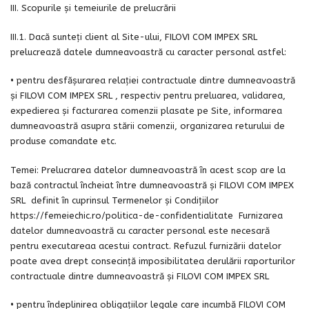
III. Scopurile și temeiurile de prelucrării
III.1. Dacă sunteți client al Site-ului, FILOVI COM IMPEX SRL
prelucrează datele dumneavoastră cu caracter personal astfel:
• pentru desfășurarea relației contractuale dintre dumneavoastră
şi FILOVI COM IMPEX SRL , respectiv pentru preluarea, validarea,
expedierea şi facturarea comenzii plasate pe Site, informarea
dumneavoastră asupra stării comenzii, organizarea returului de
produse comandate etc.
Temei: Prelucrarea datelor dumneavoastră în acest scop are la
bază contractul încheiat între dumneavoastră și FILOVI COM IMPEX
SRL definit în cuprinsul Termenelor și Condițiilor
https://femeiechic.ro/politica-de-confidentialitate Furnizarea
datelor dumneavoastră cu caracter personal este necesară
pentru executareaa acestui contract. Refuzul furnizării datelor
poate avea drept consecință imposibilitatea derulării raporturilor
contractuale dintre dumneavoastră și FILOVI COM IMPEX SRL
• pentru îndeplinirea obligațiilor legale care incumbă FILOVI COM