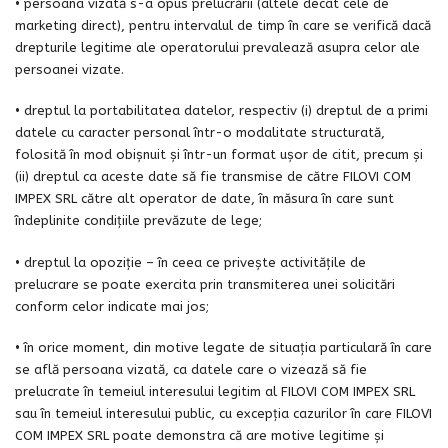
• persoana vizată s-a opus prelucrării (altele decât cele de
marketing direct), pentru intervalul de timp în care se verifică dacă
drepturile legitime ale operatorului prevalează asupra celor ale
persoanei vizate.
• dreptul la portabilitatea datelor, respectiv (i) dreptul de a primi
datele cu caracter personal într-o modalitate structurată,
folosită în mod obișnuit și într-un format ușor de citit, precum și
(ii) dreptul ca aceste date să fie transmise de către FILOVI COM
IMPEX SRL către alt operator de date, în măsura în care sunt
îndeplinite condițiile prevăzute de lege;
• dreptul la opoziție – în ceea ce privește activitățile de
prelucrare se poate exercita prin transmiterea unei solicitări
conform celor indicate mai jos;
• în orice moment, din motive legate de situația particulară în care
se află persoana vizată, ca datele care o vizează să fie
prelucrate în temeiul interesului legitim al FILOVI COM IMPEX SRL
sau în temeiul interesului public, cu excepția cazurilor în care FILOVI
COM IMPEX SRL poate demonstra că are motive legitime și