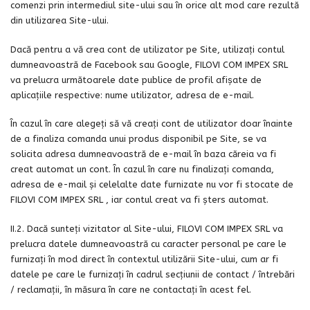
comenzi prin intermediul site-ului sau în orice alt mod care rezultă
din utilizarea Site-ului.
Dacă pentru a vă crea cont de utilizator pe Site, utilizați contul
dumneavoastră de Facebook sau Google, FILOVI COM IMPEX SRL
va prelucra următoarele date publice de profil afişate de
aplicaţiile respective: nume utilizator, adresa de e-mail.
În cazul în care alegeți să vă creați cont de utilizator doar înainte
de a finaliza comanda unui produs disponibil pe Site, se va
solicita adresa dumneavoastră de e-mail în baza căreia va fi
creat automat un cont. În cazul în care nu finalizați comanda,
adresa de e-mail și celelalte date furnizate nu vor fi stocate de
FILOVI COM IMPEX SRL , iar contul creat va fi șters automat.
II.2. Dacă sunteți vizitator al Site-ului, FILOVI COM IMPEX SRL va
prelucra datele dumneavoastră cu caracter personal pe care le
furnizați în mod direct în contextul utilizării Site-ului, cum ar fi
datele pe care le furnizați în cadrul secțiunii de contact / întrebări
/ reclamații, în măsura în care ne contactați în acest fel.