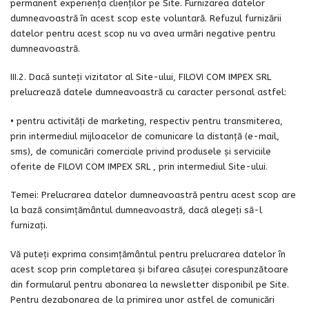
permanent experiența clienților pe Site. Furnizarea datelor
dumneavoastră în acest scop este voluntară. Refuzul furnizării
datelor pentru acest scop nu va avea urmări negative pentru
dumneavoastră.
III.2. Dacă sunteți vizitator al Site-ului, FILOVI COM IMPEX SRL
prelucrează datele dumneavoastră cu caracter personal astfel:
• pentru activităţi de marketing, respectiv pentru transmiterea,
prin intermediul mijloacelor de comunicare la distanţă (e-mail,
sms), de comunicări comerciale privind produsele şi serviciile
oferite de FILOVI COM IMPEX SRL , prin intermediul Site-ului.
Temei: Prelucrarea datelor dumneavoastră pentru acest scop are
la bază consimțământul dumneavoastră, dacă alegeți să-l
furnizați.
Vă puteți exprima consimțământul pentru prelucrarea datelor în
acest scop prin completarea și bifarea căsuței corespunzătoare
din formularul pentru abonarea la newsletter disponibil pe Site.
Pentru dezabonarea de la primirea unor astfel de comunicări