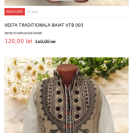
REDUCERI!
In Stock
SELECTEAZĂ OPȚIUNILE
VESTA TRADITIONALA BAIAT VTB 003
Veste traditionale baieti
120,00
lei
140,00
lei