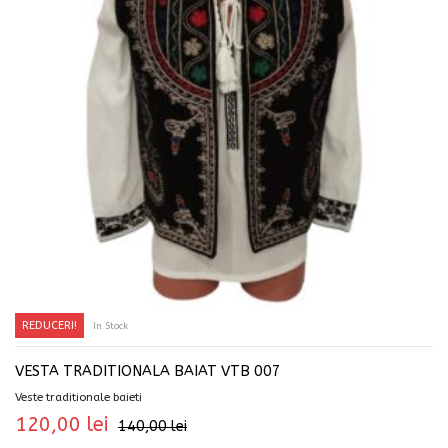
REDUCERI!
In Stock
SELECTEAZĂ OPȚIUNILE
VESTA TRADITIONALA BAIAT VTB 007
Veste traditionale baieti
120,00
lei
140,00
lei