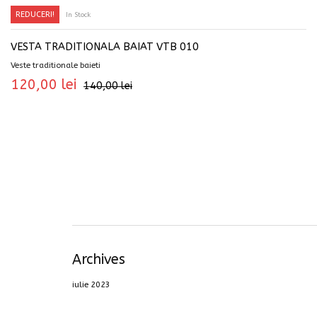
REDUCERI!
In Stock
SELECTEAZĂ OPȚIUNILE
VESTA TRADITIONALA BAIAT VTB 010
Veste traditionale baieti
120,00
lei
140,00
lei
Archives
iulie 2023