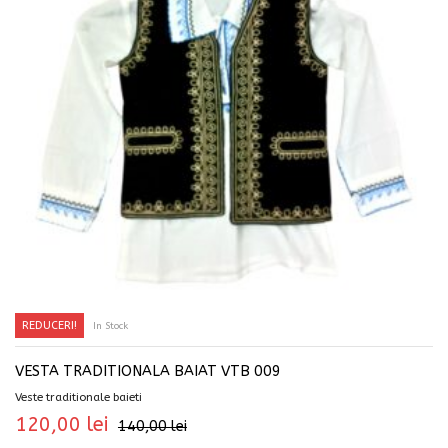
REDUCERI!
In Stock
SELECTEAZĂ OPȚIUNILE
VESTA TRADITIONALA BAIAT VTB 009
Veste traditionale baieti
120,00
lei
140,00
lei