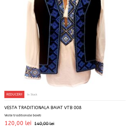
REDUCERI!
In Stock
SELECTEAZĂ OPȚIUNILE
VESTA TRADITIONALA BAIAT VTB 008
Veste traditionale baieti
120,00
lei
140,00
lei