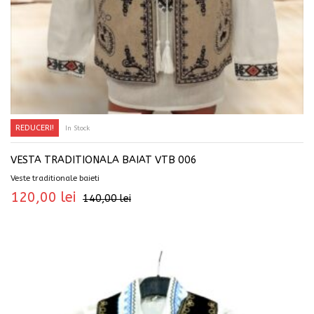
REDUCERI!
In Stock
SELECTEAZĂ OPȚIUNILE
VESTA TRADITIONALA BAIAT VTB 006
Veste traditionale baieti
120,00
lei
140,00
lei