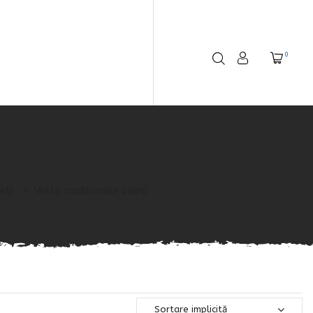
0
eti
>
Veste traditionale baieti
Sortare implicită