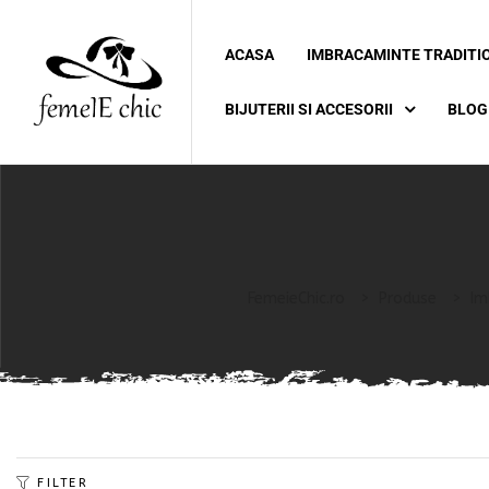
ACASA
IMBRACAMINTE TRADITI
ei
BIJUTERII SI ACCESORII
BLOG
 5XL 6XL)
FemeieChic.ro
>
Produse
>
Im
FILTER