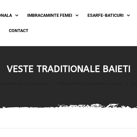
ONALA
IMBRACAMINTE FEMEI
ESARFE-BATICURI
CONTACT
VESTE TRADITIONALE BAIETI
bracaminte traditionala
>
Imbracaminte traditionala copii
>
Bai