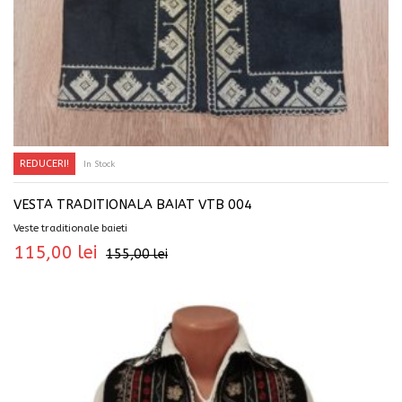
REDUCERI!
In Stock
SELECTEAZĂ OPȚIUNILE
VESTA TRADITIONALA BAIAT VTB 004
Veste traditionale baieti
115,00
lei
155,00
lei