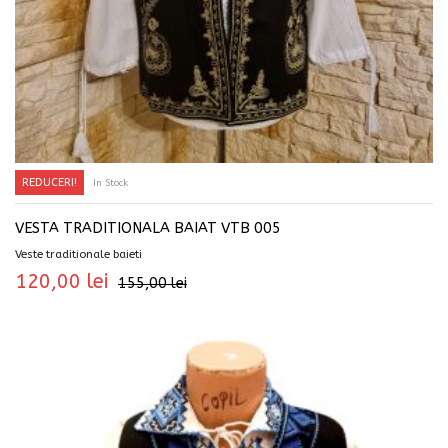
REDUCERI!
In Stock
SELECTEAZĂ OPȚIUNILE
VESTA TRADITIONALA BAIAT VTB 005
Veste traditionale baieti
120,00
lei
155,00
lei