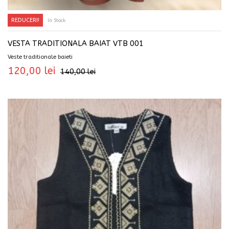
REDUCERI!
In Stock
SELECTEAZĂ OPȚIUNILE
VESTA TRADITIONALA BAIAT VTB 001
Veste traditionale baieti
120,00
lei
140,00
lei