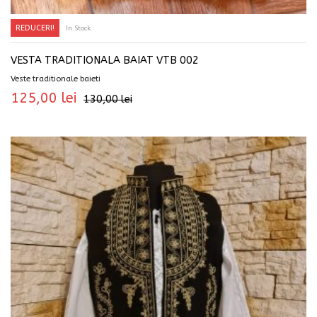
REDUCERI!
In Stock
SELECTEAZĂ OPȚIUNILE
VESTA TRADITIONALA BAIAT VTB 002
Veste traditionale baieti
125,00
lei
130,00
lei