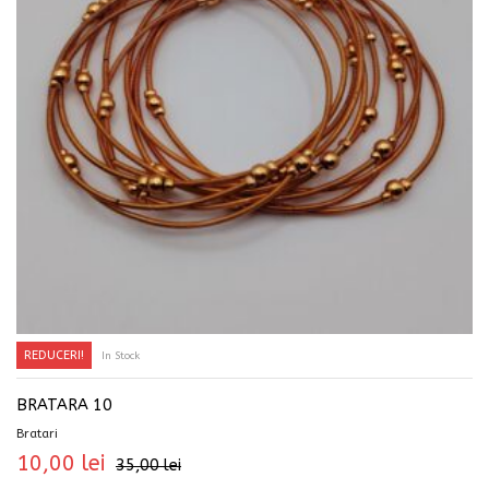
REDUCERI!
In Stock
ADAUGĂ ÎN COȘ
BRATARA 10
Bratari
10,00
lei
35,00
lei