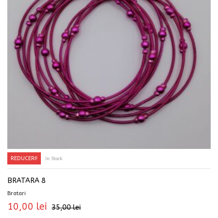
REDUCERI!
In Stock
ADAUGĂ ÎN COȘ
BRATARA 8
Bratari
10,00
lei
35,00
lei