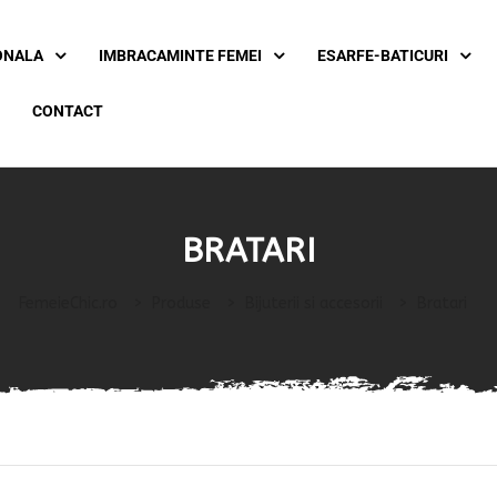
ONALA
IMBRACAMINTE FEMEI
ESARFE-BATICURI
CONTACT
BRATARI
FemeieChic.ro
>
Produse
>
Bijuterii si accesorii
>
Bratari