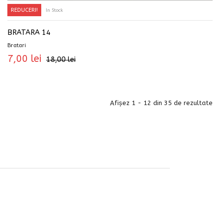
REDUCERI!
In Stock
ADAUGĂ ÎN COȘ
BRATARA 14
Bratari
7,00
lei
18,00
lei
Afișez 1 - 12 din 35 de rezultate