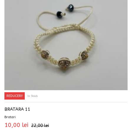
REDUCERI!
In Stock
ADAUGĂ ÎN COȘ
BRATARA 11
Bratari
10,00
lei
22,00
lei