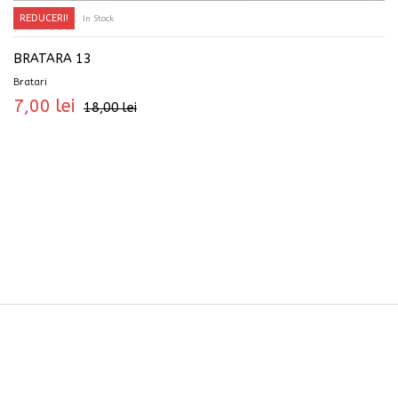
REDUCERI!
In Stock
ADAUGĂ ÎN COȘ
BRATARA 13
Bratari
7,00
lei
18,00
lei