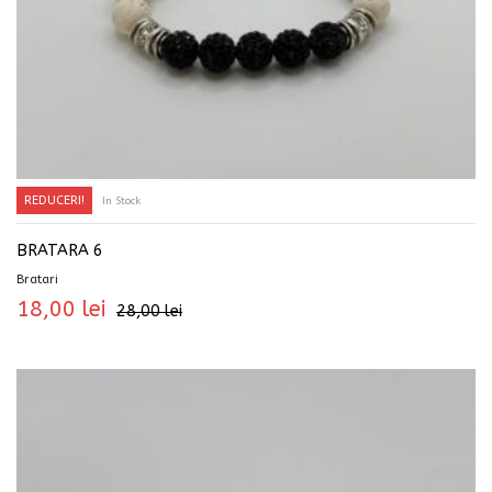
REDUCERI!
In Stock
ADAUGĂ ÎN COȘ
BRATARA 6
Bratari
18,00
lei
28,00
lei