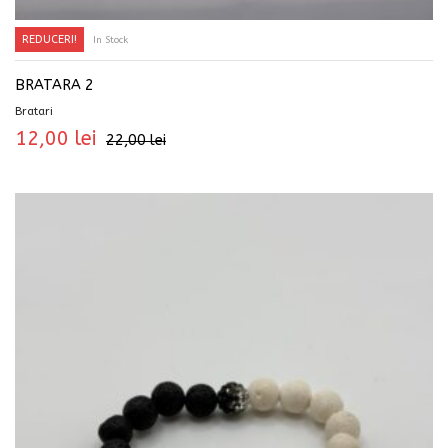
REDUCERI!
In Stock
ADAUGĂ ÎN COȘ
BRATARA 2
Bratari
12,00
lei
22,00
lei