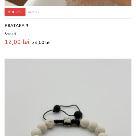
REDUCERI!
In Stock
ADAUGĂ ÎN COȘ
BRATARA 3
Bratari
12,00
lei
24,00
lei