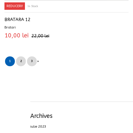
REDUCERI!
In Stock
ADAUGĂ ÎN COȘ
BRATARA 12
Bratari
10,00
lei
22,00
lei
1
2
3
Archives
iulie 2023