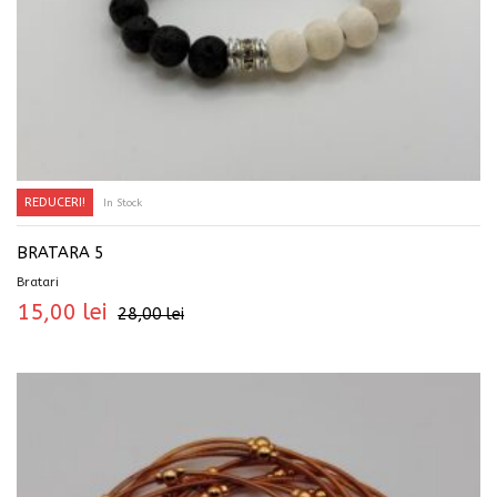
REDUCERI!
In Stock
ADAUGĂ ÎN COȘ
BRATARA 5
Bratari
15,00
lei
28,00
lei