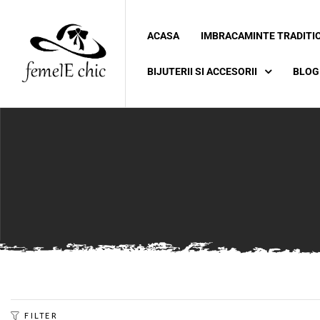
ACASA
IMBRACAMINTE TRADITI
ei
BIJUTERII SI ACCESORII
BLOG
 5XL 6XL)
FILTER