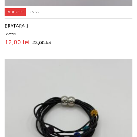
REDUCERI!
In Stock
ADAUGĂ ÎN COȘ
BRATARA 1
Bratari
12,00
lei
22,00
lei