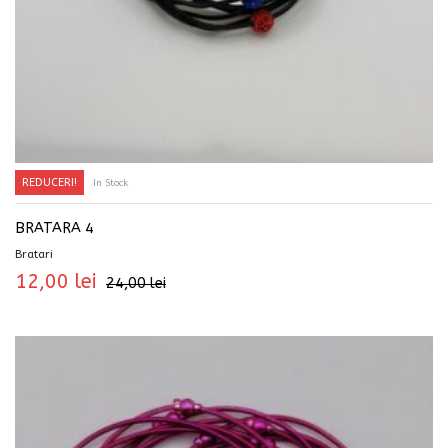
REDUCERI!
In Stock
ADAUGĂ ÎN COȘ
BRATARA 4
Bratari
12,00
lei
24,00
lei