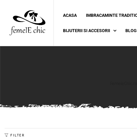
ACASA
IMBRACAMINTE TRADITI
ei
BIJUTERII SI ACCESORII
BLOG
 5XL 6XL)
FemeieChic.r
FILTER