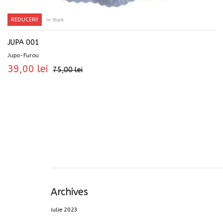
REDUCERI!
In Stock
SELECTEAZĂ OPȚIUNILE
JUPA 001
Jupa-Furou
39,00
lei
75,00
lei
Archives
iulie 2023