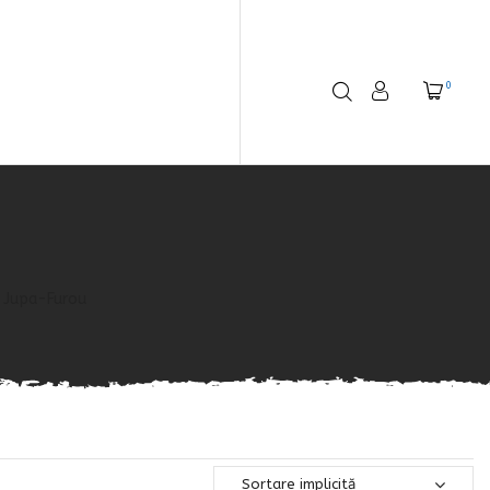
0
Jupa-Furou
Sortare implicită