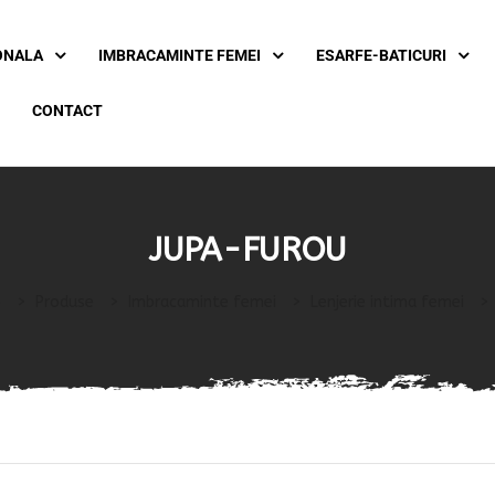
ONALA
IMBRACAMINTE FEMEI
ESARFE-BATICURI
CONTACT
JUPA-FUROU
o
>
Produse
>
Imbracaminte femei
>
Lenjerie intima femei
>