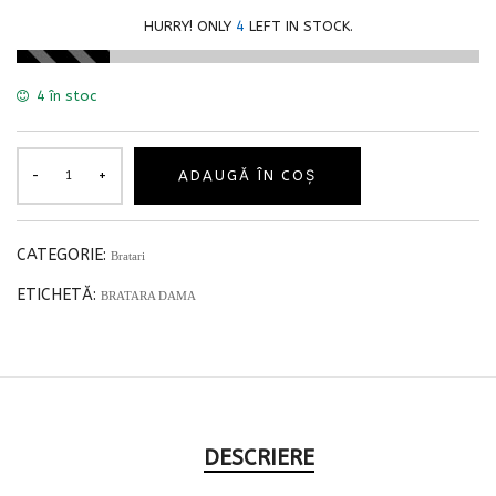
HURRY! ONLY
4
LEFT IN STOCK.
4 în stoc
ADAUGĂ ÎN COȘ
CATEGORIE:
Bratari
ETICHETĂ:
BRATARA DAMA
DESCRIERE