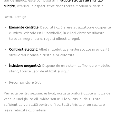
dar de impact, este compusă din
multiple straturi de șnur alb
subțire
, oferind un aspect stratificat foarte modern și aerisit.
Detalii Design
Elemente centrale:
Decorată cu 5 sfere strălucitoare acoperite
cu micro-cristale (stil Shamballa) în culori vibrante: albastru
turcoaz, negru, auriu, roșu și albastru regal.
Contrast elegant:
Albul imaculat al șnurului scoate în evidență
strălucirea intensă a cristalelor colorate.
Închidere magnetică:
Dispune de un sistem de închidere metalic,
sferic, foarte ușor de utilizat și sigur.
Recomandare Stil
Perfectă pentru sezonul estival, această brățară aduce un plus de
veselie unei ținute all-white sau unui look casual de zi. Este
suficient de versatilă pentru a fi purtată zilnic la birou sau la o
ieșire relaxată cu prietenii.