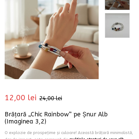
bati
12,00
lei
24,00
lei
Brățară „Chic Rainbow” pe Șnur Alb
i
(Imaginea 3,2)
O explozie de prospețime și culoare! Această brățară minimalistă,