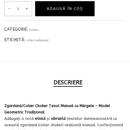
ADAUGĂ ÎN COȘ
CATEGORIE:
Coliere
ETICHETĂ:
colier traditional
DESCRIERE
Zgardană/Colier Choker Țesut Manual cu Mărgele – Model
Geometric Tradițional
Adăugați o notă
etnică
și
vibrantă
ținutelor dumneavoastră cu
această zgardană (colier choker) realizată manual. Confecționată