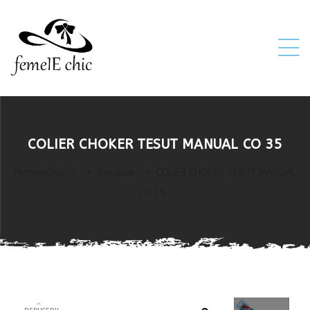
ei
COLIER CHOKER TESUT MANUAL CO 35
 5XL 6XL)
FemeieChic.ro
>
Produse
>
COLIER CHOKER TESUT MANUAL
CO 35