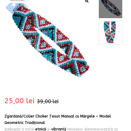
REDUCERI!
bati
25,00
lei
39,00
lei
i
Zgardană/Colier Choker Țesut Manual cu Mărgele – Model
Geometric Tradițional
Adăugați o notă
etnică
și
vibrantă
ținutelor dumneavoastră cu