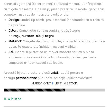
această zgardană (colier choker) realizată manual. Confecționată
cu migală din mărgele de nisip, piesa prezintă un model geometric
complex, inspirat de motivele tradiționale.
Design:
Model tip romb, țesut manual (handmade) cu o tehnică
de precizie.
Culori:
Combinație contrastantă și atrăgătoare
de
roșu
,
turcoaz
,
alb
și
negru
.
Material:
Mărgele de nisip durabile, cu o închidere practică, deși
detaliile exacte ale închiderii nu sunt vizibile.
Stil:
Poate fi purtat ca un choker modern sau ca o piesă
statement care evocă arta tradițională, perfect pentru a
completa un look casual sau boem.
Această bijuterie este o piesă
unică
, ideală pentru a
adăuga
personalitate
și culoare colecției dumneavoastră!
HURRY! ONLY
2
LEFT IN STOCK.
4 în stoc