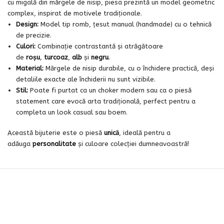
cu migală din mărgele de nisip, piesa prezintă un model geometric
complex, inspirat de motivele tradiționale.
Design:
Model tip romb, țesut manual (handmade) cu o tehnică
de precizie.
Culori:
Combinație contrastantă și atrăgătoare
de
roșu
,
turcoaz
,
alb
și
negru
.
Material:
Mărgele de nisip durabile, cu o închidere practică, deși
detaliile exacte ale închiderii nu sunt vizibile.
Stil:
Poate fi purtat ca un choker modern sau ca o piesă
statement care evocă arta tradițională, perfect pentru a
completa un look casual sau boem.
Această bijuterie este o piesă
unică
, ideală pentru a
adăuga
personalitate
și culoare colecției dumneavoastră!