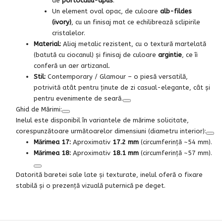
de
portocaliu-apus
.
Un element oval opac, de culoare
alb-fildes
(ivory)
, cu un finisaj mat ce echilibrează sclipirile
cristalelor.
Material:
Aliaj metalic rezistent, cu o textură martelată
(batută cu ciocanul) și finisaj de culoare
argintie
, ce îi
conferă un aer artizanal.
Stil:
Contemporary / Glamour – o piesă versatilă,
potrivită atât pentru ținute de zi casual-elegante, cât și
pentru evenimente de seară.
Ghid de Mărimi:
Inelul este disponibil în variantele de mărime solicitate,
corespunzătoare următoarelor dimensiuni (diametru interior):
Mărimea 17:
Aproximativ
17.2 mm
(circumferință ~54 mm).
Mărimea 18:
Aproximativ
18.1 mm
(circumferință ~57 mm).
Datorită baretei sale late și texturate, inelul oferă o fixare
stabilă și o prezență vizuală puternică pe deget.