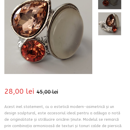
bati
28,00
lei
45,00
lei
Acest inel statement, cu o estetică modern-asimetrică și un
i
design sculptural, este accesoriul ideal pentru a adăuga o notă
de originalitate și strălucire oricărei ținute. Modelul se remarcă
prin combinația armonioasă de texturi și tonuri calde de piersică.