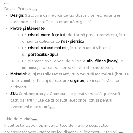
Detalii Produs:
Design:
Structură asimetrică de tip cluster, ce reunește trei
elemente distincte într-o montură organică.
Pietre și Elemente:
Un
cristal mare fațetat
, de formă pară (tearsdrop), într-
o nuanță delicată de
roz-piersică
.
Un
cristal rotund mai mic
, într-o nuanță vibrantă
de
portocaliu-apus
.
Un element oval opac, de culoare
alb-fildes (ivory)
, cu
un finisaj mat ce echilibrează sclipirile cristalelor.
Material:
Aliaj metalic rezistent, cu o textură martelată (batută
cu ciocanul) și finisaj de culoare
argintie
, ce îi conferă un aer
artizanal.
Stil:
Contemporary / Glamour – o piesă versatilă, potrivită
atât pentru ținute de zi casual-elegante, cât și pentru
evenimente de seară.
Ghid de Mărimi:
Inelul este disponibil în variantele de mărime solicitate,
corespunzătoare următoarelor dimensiuni (diametru interior):