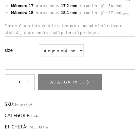
Mărimea 17:
Aproximativ
17.2 mm
(circumferință ~54 mm).
Mărimea 18:
Aproximativ
18.1 mm
(circumferință ~57 mm).
Datorită baretei sale late și texturate, inelul oferă o fixare
stabilă și o prezență vizuală puternică pe deget.
size
ADAUGĂ ÎN COȘ
SKU:
Nu se aplică
CATEGORIE:
Inele
ETICHETĂ:
INEL DAMA