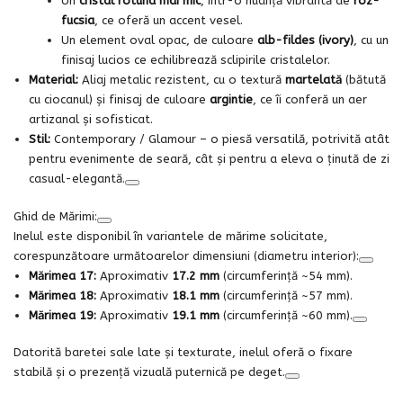
Un
cristal rotund mai mic
, într-o nuanță vibrantă de
roz-
fucsia
, ce oferă un accent vesel.
Un element oval opac, de culoare
alb-fildes (ivory)
, cu un
finisaj lucios ce echilibrează sclipirile cristalelor.
Material:
Aliaj metalic rezistent, cu o textură
martelată
(bătută
cu ciocanul) și finisaj de culoare
argintie
, ce îi conferă un aer
artizanal și sofisticat.
Stil:
Contemporary / Glamour – o piesă versatilă, potrivită atât
pentru evenimente de seară, cât și pentru a eleva o ținută de zi
casual-elegantă.
Ghid de Mărimi:
Inelul este disponibil în variantele de mărime solicitate,
corespunzătoare următoarelor dimensiuni (diametru interior):
Mărimea 17:
Aproximativ
17.2 mm
(circumferință ~54 mm).
Mărimea 18:
Aproximativ
18.1 mm
(circumferință ~57 mm).
Mărimea 19:
Aproximativ
19.1 mm
(circumferință ~60 mm).
Datorită baretei sale late și texturate, inelul oferă o fixare
stabilă și o prezență vizuală puternică pe deget.