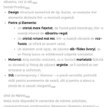
albastru, roz și alb.
Detalii Produs:
Design:
Structură asimetrică de tip cluster, ce reunește trei
elemente distincte într-o montură organică.
Pietre și Elemente:
Un
cristal mare fațetat
, de formă pară (teardrop), într-o
nuanță intensă de
albastru-regal
.
Un
cristal rotund mai mic
, într-o nuanță vibrantă de
roz-
fucsia
, ce oferă un accent vesel.
Un element oval opac, de culoare
alb-fildes (ivory)
, cu
un finisaj lucios ce echilibrează sclipirile cristalelor.
Material:
Aliaj metalic rezistent, cu o textură
martelată
(bătută
cu ciocanul) și finisaj de culoare
argintie
, ce îi conferă un aer
artizanal și sofisticat.
Stil:
Contemporary / Glamour – o piesă versatilă, potrivită
atât pentru evenimente de seară, cât și pentru a eleva o
ținută de zi casual-elegantă.
Ghid de Mărimi:
Inelul este disponibil în variantele de mărime solicitate,
corespunzătoare următoarelor dimensiuni (diametru interior):