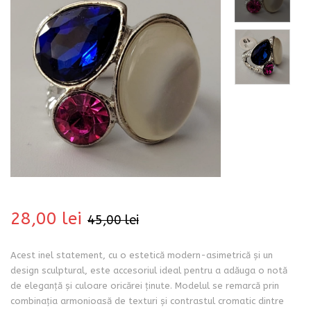
bati
28,00
lei
45,00
lei
Acest inel statement, cu o estetică modern-asimetrică și un
i
design sculptural, este accesoriul ideal pentru a adăuga o notă
de eleganță și culoare oricărei ținute. Modelul se remarcă prin
combinația armonioasă de texturi și contrastul cromatic dintre