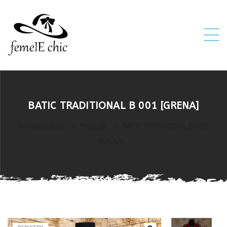
ei
BATIC TRADITIONAL B 001 [GRENA]
 5XL 6XL)
FemeieChic.ro
>
Produse
>
BATIC TRADITIONAL B 001
[GRENA]