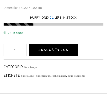
Dimensiune ;100 / 100 cm
HURRY! ONLY
21
LEFT IN STOCK.
21 în stoc
ADAUGĂ ÎN COȘ
CATEGORIE:
Batic franjuri
ETICHETE:
,
,
,
batic casmir
batic franjuri
batic matase
batic traditional