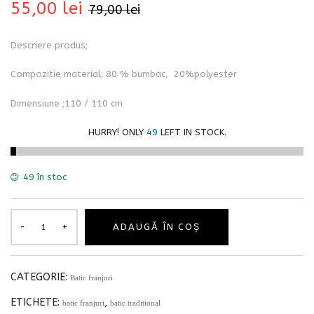
55,00
lei
79,00
lei
Descriere produs;
Compozitie material; 80 % bumbac, 20%polyester
Dimensiune ;110 / 110 cm
HURRY! ONLY
49
LEFT IN STOCK.
49 în stoc
ADAUGĂ ÎN COȘ
CATEGORIE:
Batic franjuri
ETICHETE:
,
batic franjuri
batic traditional