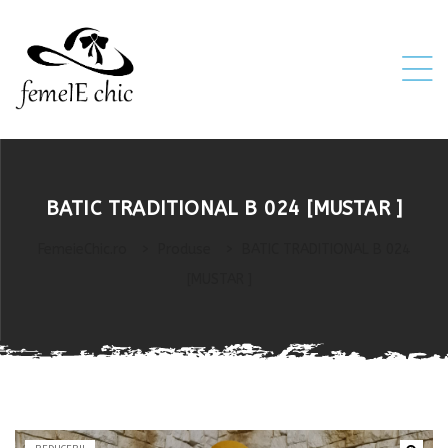
ei
BATIC TRADITIONAL B 024 [MUSTAR ]
 5XL 6XL)
FemeieChic.ro
>
Produse
>
BATIC TRADITIONAL B 024
[MUSTAR ]