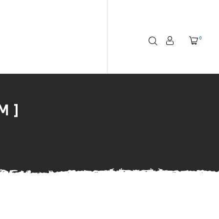
0
M ]