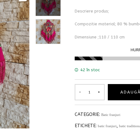
Descriere produs;
Compozitie material; 80 % bum
Dimensiune ;110 / 110 cm
HURR
42 în stoc
ADAUGĂ
CATEGORIE:
Batic franjuri
ETICHETE:
,
batic franjuri
batic tradition