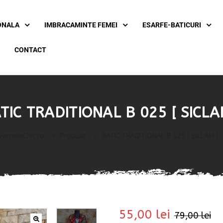
ONALA
IMBRACAMINTE FEMEI
ESARFE-BATICURI
CONTACT
TIC TRADITIONAL B 025 [ SICLA
FemeieChic.ro
>
Produse
>
BATIC TRADITIONAL B 025 [ SICLAM ]
55,00
lei
79,00
lei