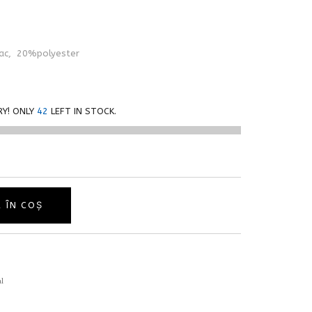
bac, 20%polyester
Y! ONLY
42
LEFT IN STOCK.
 ÎN COȘ
al