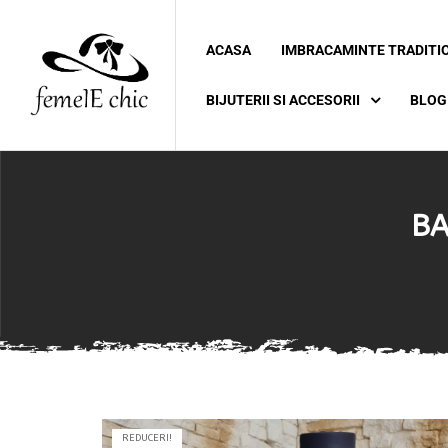
ACASA
IMBRACAMINTE TRADITI
ei
BIJUTERII SI ACCESORII
BLOG
 5XL 6XL)
BA
REDUCERI!