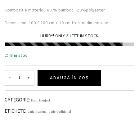
Compozitie material; 80 % bumbac, 20%polyester
Dimensiune ;100 / 100 cm + 10 cm franjuri din matase.
HURRY! ONLY
2
LEFT IN STOCK.
8 în stoc
ADAUGĂ ÎN COȘ
CATEGORIE:
Batic franjuri
ETICHETE:
,
batic franjuri
batic traditional