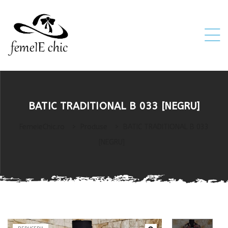
ei
BATIC TRADITIONAL B 033 [NEGRU]
 5XL 6XL)
FemeieChic.ro
>
Produse
>
BATIC TRADITIONAL B 033
[NEGRU]