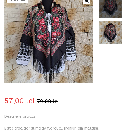
REDUCERI!
bati
57,00
lei
79,00
lei
i
Descriere produs;
Batic traditional motiv floral cu franjuri din matase.