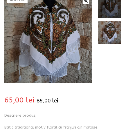
REDUCERI!
bati
65,00
lei
89,00
lei
i
Descriere produs;
Batic traditional motiv floral cu franjuri din matase.