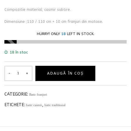
Compozitie material; casmir subtire.
Dimensiune ;110 / 110 cm + 10 cm franjuri din matase.
HURRY! ONLY
18
LEFT IN STOCK.
18 în stoc
ADAUGĂ ÎN COȘ
CATEGORIE:
Batic franjuri
ETICHETE:
,
batic casmir
batic traditional