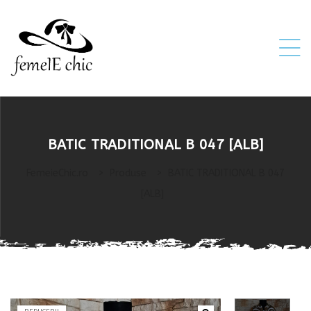
ei
BATIC TRADITIONAL B 047 [ALB]
 5XL 6XL)
FemeieChic.ro
>
Produse
>
BATIC TRADITIONAL B 047
[ALB]