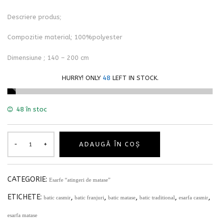
Descriere produs;
Compozitie material; 100%polyester
Dimensiune ; 140 – 200 cm
HURRY! ONLY
48
LEFT IN STOCK.
48 în stoc
ADAUGĂ ÎN COȘ
CATEGORIE:
Esarfe “atingeri de matase”
ETICHETE:
,
,
,
,
,
batic casmir
batic franjuri
batic matase
batic traditional
esarfa casmir
esarfa matase