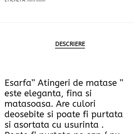
ETICHETĂ:
esarfa matase
DESCRIERE
Esarfa” Atingeri de matase ”
este eleganta, fina si
matasoasa. Are culori
deosebite si poate fi purtata
si asortata cu usurinta .