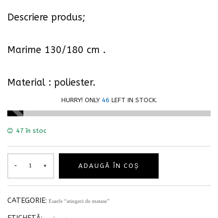
Descriere produs;
Marime 130/180 cm .
Material : poliester.
HURRY! ONLY
46
LEFT IN STOCK.
47 în stoc
ADAUGĂ ÎN COȘ
CATEGORIE:
Esarfe “atingeri de matase”