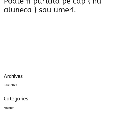
Poate fi purtata pe cap { nu
aluneca } sau umeri.
Archives
iulie 2023
Categories
Fashion