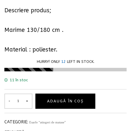
Descriere produs;
Marime 130/180 cm .
Material : poliester.
HURRY! ONLY
12
LEFT IN STOCK.
11 în stoc
ADAUGĂ ÎN COȘ
CATEGORIE:
Esarfe “atingeri de matase”