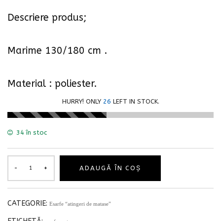
Descriere produs;
Marime 130/180 cm .
Material : poliester.
HURRY! ONLY
26
LEFT IN STOCK.
34 în stoc
ADAUGĂ ÎN COȘ
CATEGORIE:
Esarfe “atingeri de matase”