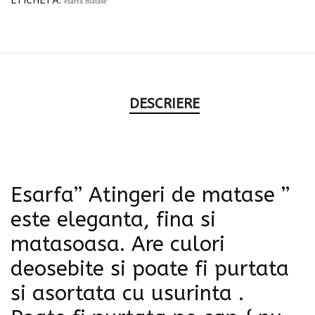
ETICHETĂ:
esarfa matase
DESCRIERE
Esarfa” Atingeri de matase ”
este eleganta, fina si
matasoasa. Are culori
deosebite si poate fi purtata
si asortata cu usurinta .