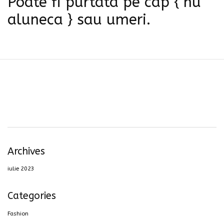
Poate fi purtata pe cap { nu
aluneca } sau umeri.
Archives
iulie 2023
Categories
Fashion