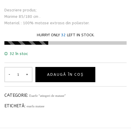
Descriere produs;
Marime 85/180 cm .
Material : 100% matase extrasa din poliester.
HURRY! ONLY
32
LEFT IN STOCK.
32 în stoc
ADAUGĂ ÎN COȘ
CATEGORIE:
Esarfe “atingeri de matase”
ETICHETĂ:
esarfa matase