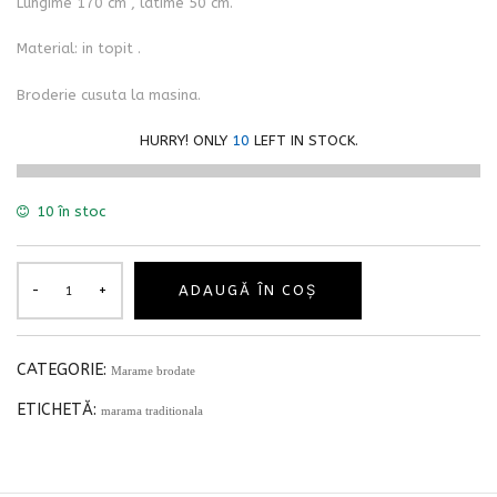
Lungime 170 cm , latime 50 cm.
Material: in topit .
Broderie cusuta la masina.
HURRY! ONLY
10
LEFT IN STOCK.
10 în stoc
ADAUGĂ ÎN COȘ
CATEGORIE:
Marame brodate
ETICHETĂ:
marama traditionala