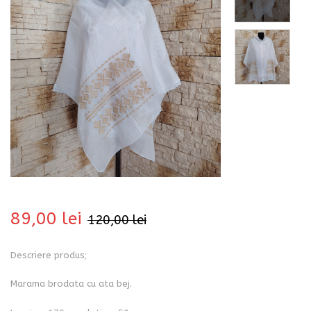
bati
89,00
lei
120,00
lei
Descriere produs;
i
Marama brodata cu ata bej.