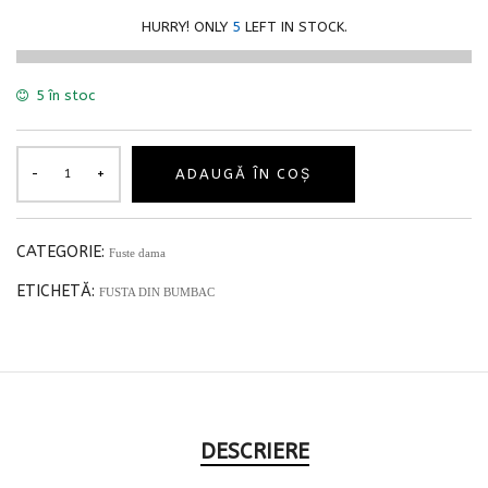
HURRY! ONLY
5
LEFT IN STOCK.
5 în stoc
ADAUGĂ ÎN COȘ
CATEGORIE:
Fuste dama
ETICHETĂ:
FUSTA DIN BUMBAC
DESCRIERE