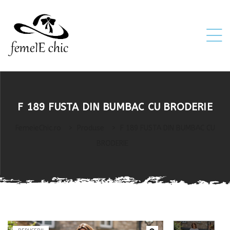
ei
F 189 FUSTA DIN BUMBAC CU BRODERIE
 5XL 6XL)
FemeieChic.ro
>
Produse
>
F 189 FUSTA DIN BUMBAC CU
BRODERIE