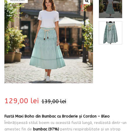
REDUCERI!
bati
129,00
lei
139,00
lei
i
Fustă Maxi Boho din Bumbac cu Broderie și Cordon – Bleo
Îmbrățișează stilul boem cu această fustă lungă, realizată dintr-un
amestec fin de
bumbac (97%)
pentru respirabilitate și un strop