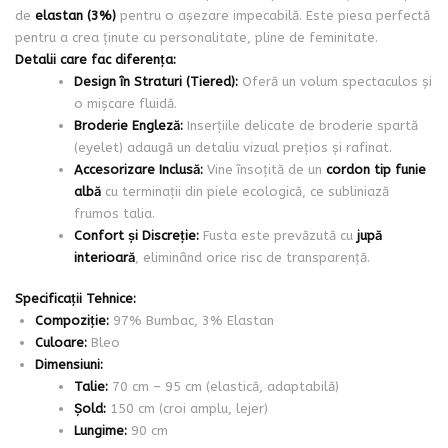
de
elastan (3%)
pentru o așezare impecabilă. Este piesa perfectă
pentru a crea ținute cu personalitate, pline de feminitate.
Detalii care fac diferența:
Design în Straturi (Tiered):
Oferă un volum spectaculos și
o mișcare fluidă.
Broderie Engleză:
Inserțiile delicate de broderie spartă
(eyelet) adaugă un detaliu vizual prețios și rafinat.
Accesorizare Inclusă:
Vine însoțită de un
cordon tip funie
albă
cu terminații din piele ecologică, ce subliniază
frumos talia.
Confort și Discreție:
Fusta este prevăzută cu
jupă
interioară
, eliminând orice risc de transparență.
Specificații Tehnice:
Compoziție:
97% Bumbac, 3% Elastan
Culoare:
Bleo
Dimensiuni:
Talie:
70 cm – 95 cm (elastică, adaptabilă)
Șold:
150 cm (croi amplu, lejer)
Lungime:
90 cm