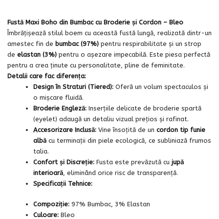
Fustă Maxi Boho din Bumbac cu Broderie și Cordon – Bleo
Îmbrățișează stilul boem cu această fustă lungă, realizată dintr-un
amestec fin de
bumbac (97%)
pentru respirabilitate și un strop
de
elastan (3%)
pentru o așezare impecabilă. Este piesa perfectă
pentru a crea ținute cu personalitate, pline de feminitate.
Detalii care fac diferența:
Design în Straturi (Tiered):
Oferă un volum spectaculos și
o mișcare fluidă.
Broderie Engleză:
Inserțiile delicate de broderie spartă
(eyelet) adaugă un detaliu vizual prețios și rafinat.
Accesorizare Inclusă:
Vine însoțită de un
cordon tip funie
albă
cu terminații din piele ecologică, ce subliniază frumos
talia.
Confort și Discreție:
Fusta este prevăzută cu
jupă
interioară
, eliminând orice risc de transparență.
Specificații Tehnice:
Compoziție:
97% Bumbac, 3% Elastan
Culoare:
Bleo