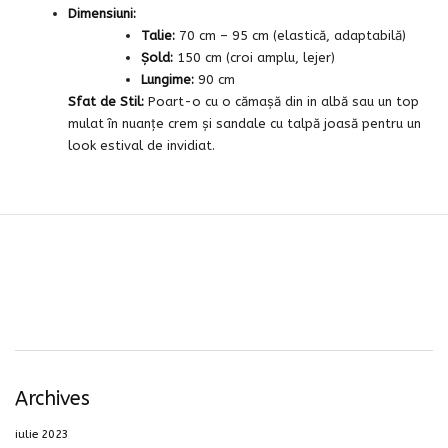
Dimensiuni:
Talie:
70 cm – 95 cm (elastică, adaptabilă)
Șold:
150 cm (croi amplu, lejer)
Lungime:
90 cm
Sfat de Stil:
Poart-o cu o cămașă din in albă sau un top
mulat în nuanțe crem și sandale cu talpă joasă pentru un
look estival de invidiat.
Archives
iulie 2023