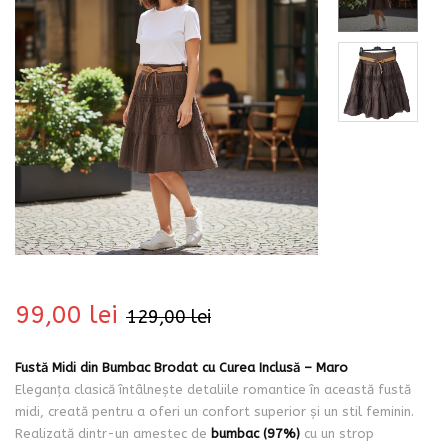
bati
99,00
lei
129,00
lei
Fustă Midi din Bumbac Brodat cu Curea Inclusă – Maro
i
Eleganța clasică întâlnește detaliile romantice în această fustă
midi, creată pentru a oferi un confort superior și un stil feminin.
Realizată dintr-un amestec de
bumbac (97%)
cu un strop