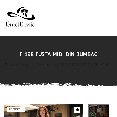
ei
F 198 FUSTA MIDI DIN BUMBAC
 5XL 6XL)
FemeieChic.ro
>
Produse
>
F 198 FUSTA MIDI DIN BUMBAC
REDUCERI!