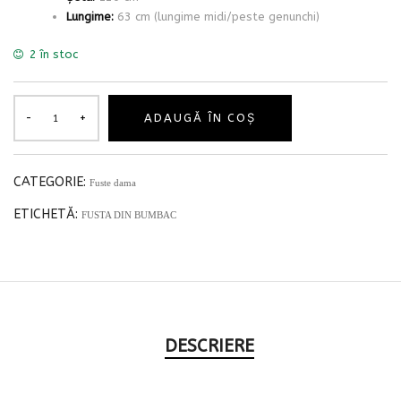
Lungime:
63 cm (lungime midi/peste genunchi)
2 în stoc
ADAUGĂ ÎN COȘ
CATEGORIE:
Fuste dama
ETICHETĂ:
FUSTA DIN BUMBAC
DESCRIERE