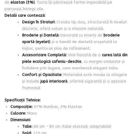
de
elastan (3%)
, fusta își păstrează forma impecabilă pe
parcursul întregii zile.
Detalii care contează:
Design în Straturi:
Croiala tip cloș, structurată în niveluri
discrete, oferă volum și o mișcare naturală.
Broderie și Dantelă:
Decorată cu inserții de
broderie
spartă (eyelet)
și o bandă de dantelă croșetată la
mijloc, pentru un plus de rafinament.
Accesorizare Completă:
Vine însoțită de o
curea lată din
piele ecologică cafeniu-deschis
, cu margini ondulate și
închidere prin legare, care marchează elegant talia.
Confort și Opacitate:
Materialul este moale la atingere
și include
jupă interioară
, oferind siguranță și o așezare
frumoasă.
Specificații Tehnice:
Compoziție:
97% Bumbac, 3% Elastan
Culoare:
Maro
Dimensiuni:
Talie:
66 cm – 85 cm (talie elastică, adaptabilă)
Șold:
120 cm