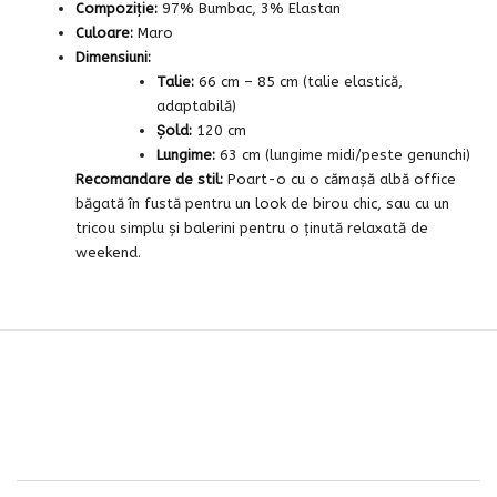
Compoziție:
97% Bumbac, 3% Elastan
Culoare:
Maro
Dimensiuni:
Talie:
66 cm – 85 cm (talie elastică,
adaptabilă)
Șold:
120 cm
Lungime:
63 cm (lungime midi/peste genunchi)
Recomandare de stil:
Poart-o cu o cămașă albă office
băgată în fustă pentru un look de birou chic, sau cu un
tricou simplu și balerini pentru o ținută relaxată de
weekend.