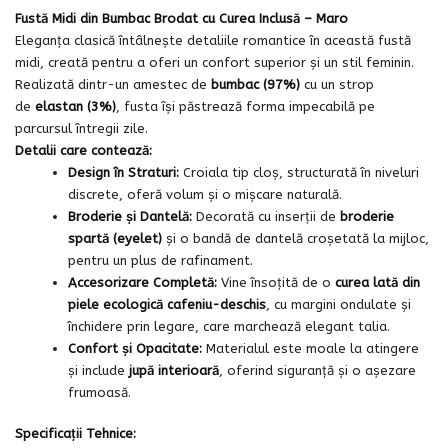
Fustă Midi din Bumbac Brodat cu Curea Inclusă – Maro
Eleganța clasică întâlnește detaliile romantice în această fustă
midi, creată pentru a oferi un confort superior și un stil feminin.
Realizată dintr-un amestec de
bumbac (97%)
cu un strop
de
elastan (3%)
, fusta își păstrează forma impecabilă pe
parcursul întregii zile.
Detalii care contează:
Design în Straturi:
Croiala tip cloș, structurată în niveluri
discrete, oferă volum și o mișcare naturală.
Broderie și Dantelă:
Decorată cu inserții de
broderie
spartă (eyelet)
și o bandă de dantelă croșetată la mijloc,
pentru un plus de rafinament.
Accesorizare Completă:
Vine însoțită de o
curea lată din
piele ecologică cafeniu-deschis
, cu margini ondulate și
închidere prin legare, care marchează elegant talia.
Confort și Opacitate:
Materialul este moale la atingere
și include
jupă interioară
, oferind siguranță și o așezare
frumoasă.
Specificații Tehnice: