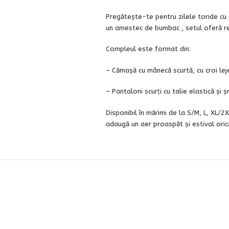
Pregătește-te pentru zilele toride cu 
un amestec de bumbac , setul oferă resp
Compleul este format din:
– Cămașă cu mânecă scurtă, cu croi lejer
– Pantaloni scurți cu talie elastică și 
Disponibil în mărimi de la S/M, L, XL/
adaugă un aer proaspăt și estival orică