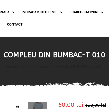
ONALA
IMBRACAMINTE FEMEI
ESARFE-BATICURI
CONTACT
COMPLEU DIN BUMBAC-T 010
FemeieChic.ro
>
Produse
>
COMPLEU DIN BUMBAC-T 010
60,00
lei
120,00
lei