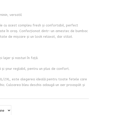
minin, versatil
e cu acest compleu fresh și confortabil, perfect
xate în oraș. Confecționat dintr-un amestec de bumbac
rtate de mișcare și un look relaxat, dar stilat.
lejer și nasturi în față.
ă și șnur reglabil, pentru un plus de confort.
, XL/2XL, este alegerea ideală pentru toate fetele care
chic. Culoarea bleu deschis adaugă un aer proaspăt și