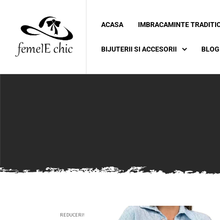
ACASA
IMBRACAMINTE TRADITI
ei
BIJUTERII SI ACCESORII
BLOG
 5XL 6XL)
REDUCERI!