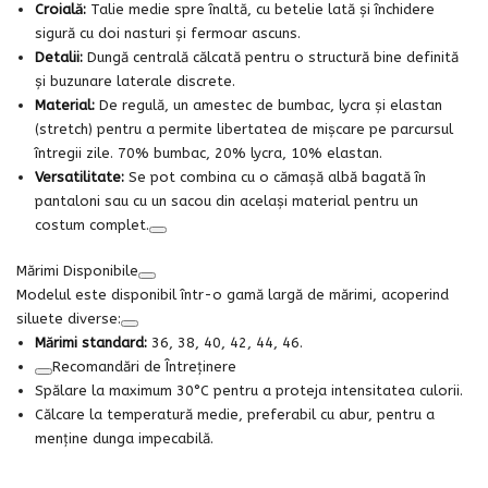
Croială:
Talie medie spre înaltă, cu betelie lată și închidere
sigură cu doi nasturi și fermoar ascuns.
Detalii:
Dungă centrală călcată pentru o structură bine definită
și buzunare laterale discrete.
Material:
De regulă, un amestec de bumbac, lycra și elastan
(stretch) pentru a permite libertatea de mișcare pe parcursul
întregii zile. 70% bumbac, 20% lycra, 10% elastan.
Versatilitate:
Se pot combina cu o cămașă albă bagată în
pantaloni sau cu un sacou din același material pentru un
costum complet.
Mărimi Disponibile
Modelul este disponibil într-o gamă largă de mărimi, acoperind
siluete diverse:
Mărimi standard:
36, 38, 40, 42, 44, 46.
Recomandări de Întreținere
Spălare la maximum 30°C pentru a proteja intensitatea culorii.
Călcare la temperatură medie, preferabil cu abur, pentru a
menține dunga impecabilă.