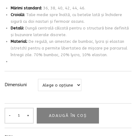
Mărimi standard:
36, 38, 40, 42, 44, 46.
Croială:
Talie medie spre înaltă, cu betelie lată și închidere
sigură cu doi nasturi și fermoar ascuns.
Detalii:
Dungă centrală călcată pentru o structură bine definită
și buzunare laterale discrete.
Material:
De regulă, un amestec de bumbac, lycra și elastan
(stretch) pentru a permite libertatea de mișcare pe parcursul
întregii zile. 70% bumbac, 20% lycra, 10% elastan.
Dimensiuni
ADAUGĂ ÎN COȘ