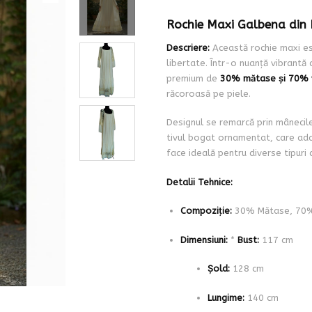
Rochie Maxi Galbena din M
Descriere:
Această rochie maxi es
libertate. Într-o nuanță vibrantă
premium de
30% mătase și 70% 
răcoroasă pe piele.
Designul se remarcă prin mânecile 
tivul bogat ornamentat, care ad
face ideală pentru diverse tipuri 
Detalii Tehnice:
Compoziție:
30% Mătase, 70%
Dimensiuni:
*
Bust:
117 cm
Șold:
128 cm
Lungime:
140 cm