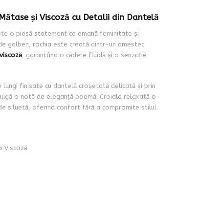
ătase și Viscoză cu Detalii din Dantelă
te o piesă statement ce emană feminitate și
 de galben, rochia este creată dintr-un amestec
viscoză
, garantând o cădere fluidă și o senzație
lungi finisate cu dantelă croșetată delicată și prin
augă o notă de eleganță boemă. Croiala relaxată o
de siluetă, oferind confort fără a compromite stilul.
 Viscoză