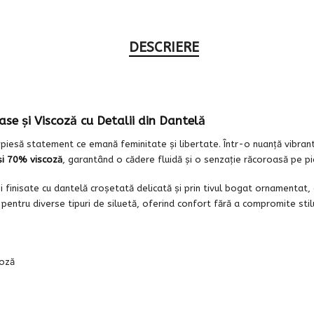
DESCRIERE
se și Viscoză cu Detalii din Dantelă
iesă statement ce emană feminitate și libertate. Într-o nuanță vibrant
i 70% viscoză
, garantând o cădere fluidă și o senzație răcoroasă pe pi
i finisate cu dantelă croșetată delicată și prin tivul bogat ornamentat
pentru diverse tipuri de siluetă, oferind confort fără a compromite stilu
oză