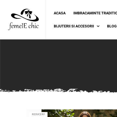
ACASA
IMBRACAMINTE TRADITI
ei
BIJUTERII SI ACCESORII
BLOG
 5XL 6XL)
REDUCERI!