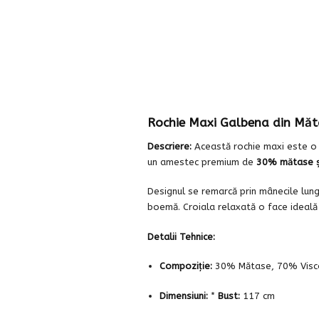
Rochie Maxi Galbena din Măta
Descriere:
Această rochie maxi este o p
un amestec premium de
30% mătase ș
Designul se remarcă prin mânecile lung
boemă. Croiala relaxată o face ideală 
Detalii Tehnice:
Compoziție:
30% Mătase, 70% Visc
Dimensiuni:
*
Bust:
117 cm