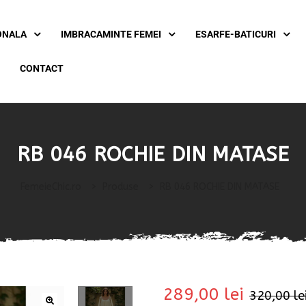
ONALA
IMBRACAMINTE FEMEI
ESARFE-BATICURI
CONTACT
RB 046 ROCHIE DIN MATASE
FemeieChic.ro
>
Produse
>
RB 046 ROCHIE DIN MATASE
289,00
lei
320,00
le