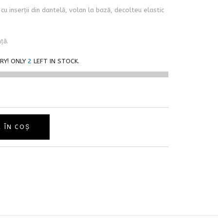
u inserții din dantelă, volan la bază, decolteu elastic
ță.
RY! ONLY
2
LEFT IN STOCK.
 ÎN COȘ