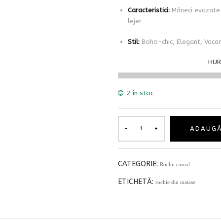
Caracteristici:
Mâneci evazate c
lejer.
Stil:
Boho-chic, Elegant, Vacan
HUR
2 în stoc
ADAUGĂ
CATEGORIE:
Rochii casual
ETICHETĂ:
rochie din matase