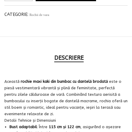
CATEGORIE:
Rochii de vara
DESCRIERE
Această
rochie maxi kaki din bumbac cu dantelă brodată
este o
piesă vestimentară vibrantă și plină de feminitate, perfectă
pentru zilele călduroase de vară. Combinând textura aerisită a
bumbacului cu inserții bogate de dantelă macrame, rochia oferă un
stil boem și romantic, ideal pentru vacanțe, ieșiri la terasă sau
evenimente relaxate de zi.
Detalii Tehnice și Dimensiuni
Bust adaptabil
: Între
115 cm și 122 cm
, asigurând o așezare