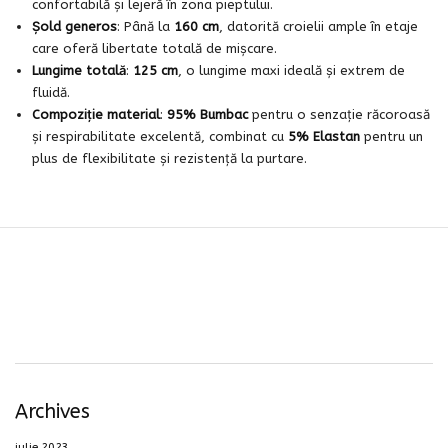
confortabilă și lejeră în zona pieptului.
Șold generos
: Până la
160 cm
, datorită croielii ample în etaje
care oferă libertate totală de mișcare.
Lungime totală
:
125 cm
, o lungime maxi ideală și extrem de
fluidă.
Compoziție material
:
95% Bumbac
pentru o senzație răcoroasă
și respirabilitate excelentă, combinat cu
5% Elastan
pentru un
plus de flexibilitate și rezistență la purtare.
Archives
iulie 2023