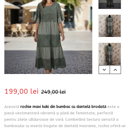
bati
199,00
lei
249,00
lei
Această
rochie maxi kaki din bumbac cu dantelă brodată
este o
i
piesă vestimentară vibrantă și plină de feminitate, perfectă
pentru zilele călduroase de vară. Combinând textura aerisită a
bumbacului cu inserții bogate de dantelă macrame, rochia oferă un