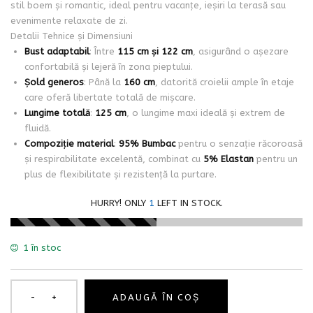
stil boem și romantic, ideal pentru vacanțe, ieșiri la terasă sau
evenimente relaxate de zi.
Detalii Tehnice și Dimensiuni
Bust adaptabil
: Între
115 cm și 122 cm
, asigurând o așezare
confortabilă și lejeră în zona pieptului.
Șold generos
: Până la
160 cm
, datorită croielii ample în etaje
care oferă libertate totală de mișcare.
Lungime totală
:
125 cm
, o lungime maxi ideală și extrem de
fluidă.
Compoziție material
:
95% Bumbac
pentru o senzație răcoroasă
și respirabilitate excelentă, combinat cu
5% Elastan
pentru un
plus de flexibilitate și rezistență la purtare.
HURRY! ONLY
1
LEFT IN STOCK.
1 în stoc
ADAUGĂ ÎN COȘ