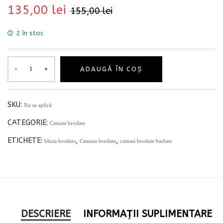
135,00
lei
155,00
lei
2 în stoc
ADAUGĂ ÎN COȘ
SKU:
Nu se aplică
CATEGORIE:
Camasi brodate
ETICHETE:
,
,
bluza brodata
Camasa brodata
camasi brodate barbati
DESCRIERE
INFORMAȚII SUPLIMENTARE