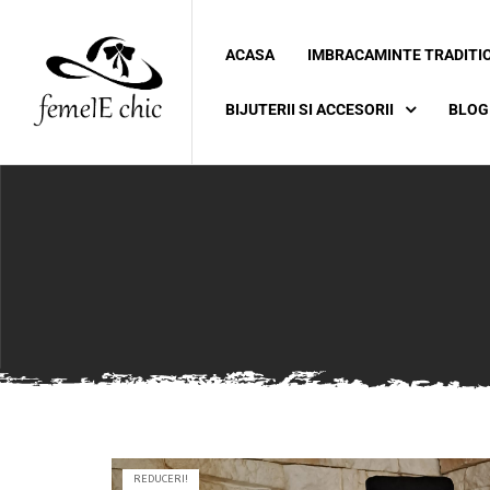
ACASA
IMBRACAMINTE TRADITI
ei
BIJUTERII SI ACCESORII
BLOG
 5XL 6XL)
REDUCERI!