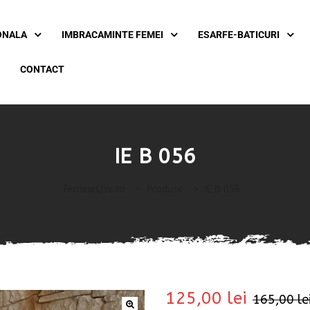
ONALA
IMBRACAMINTE FEMEI
ESARFE-BATICURI
CONTACT
IE B 056
FemeieChic.ro
>
Produse
>
IE B 056
125,00
lei
165,00
le