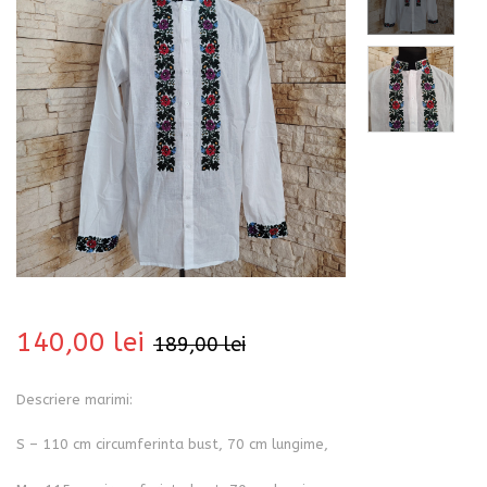
bati
140,00
lei
189,00
lei
Descriere marimi:
i
S – 110 cm circumferinta bust, 70 cm lungime,