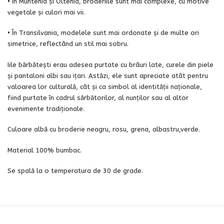
• În Muntenia și Oltenia, broderiile sunt mai complexe, cu motive
vegetale și culori mai vii.
• În Transilvania, modelele sunt mai ordonate și de multe ori
simetrice, reflectând un stil mai sobru.
Iile bărbătești erau adesea purtate cu brâuri late, curele din piele
și pantaloni albi sau ițari. Astăzi, ele sunt apreciate atât pentru
valoarea lor culturală, cât și ca simbol al identității naționale,
fiind purtate în cadrul sărbătorilor, al nunților sau al altor
evenimente tradiționale.
Culoare albă cu broderie neagru, rosu, grena, albastru,verde.
Material 100% bumbac.
Se spală la o temperatura de 30 de grade.