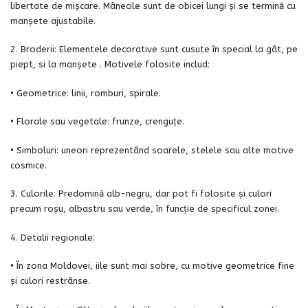
libertate de mișcare. Mânecile sunt de obicei lungi și se termină cu
manșete ajustabile.
2. Broderii: Elementele decorative sunt cusute în special la gât, pe
piept, si la manșete . Motivele folosite includ:
• Geometrice: linii, romburi, spirale.
• Florale sau vegetale: frunze, crenguțe.
• Simboluri: uneori reprezentând soarele, stelele sau alte motive
cosmice.
3. Culorile: Predomină alb-negru, dar pot fi folosite și culori
precum roșu, albastru sau verde, în funcție de specificul zonei.
4. Detalii regionale:
• În zona Moldovei, iile sunt mai sobre, cu motive geometrice fine
și culori restrânse.