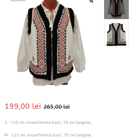
REDUCERI!
bati
199,00
lei
265,00
lei
i
S- 110 cm circumferinta bust, 70 cm lungime,
M- 115 cm circumferinta bust, 70 cm lungime,