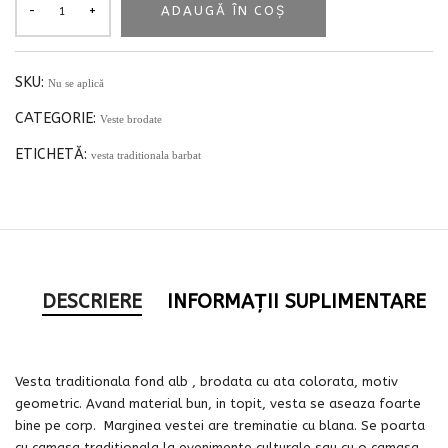
ADAUGĂ ÎN COȘ
SKU:
Nu se aplică
CATEGORIE:
Veste brodate
ETICHETĂ:
vesta traditionala barbat
DESCRIERE
INFORMAȚII SUPLIMENTARE
Vesta traditionala fond alb , brodata cu ata colorata, motiv
geometric. Avand material bun, in topit, vesta se aseaza foarte
bine pe corp. Marginea vestei are treminatie cu blana. Se poarta
cu camasa traditionala la evenimente culturale sau cu o camasa