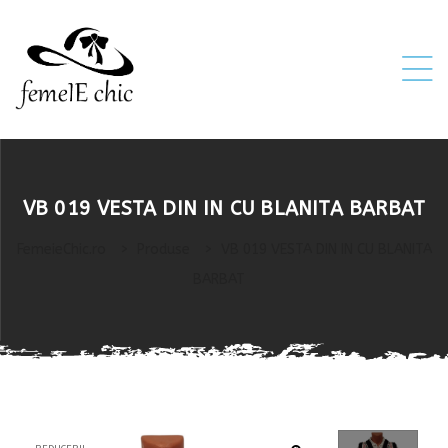
ei
VB 019 VESTA DIN IN CU BLANITA BARBAT
 5XL 6XL)
FemeieChic.ro
>
Produse
>
VB 019 VESTA DIN IN CU BLANITA
BARBAT