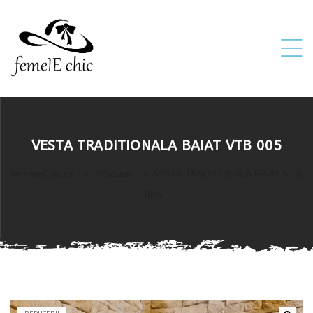
ei
VESTA TRADITIONALA BAIAT VTB 005
 5XL 6XL)
FemeieChic.ro
>
Produse
>
VESTA TRADITIONALA BAIAT VTB
005