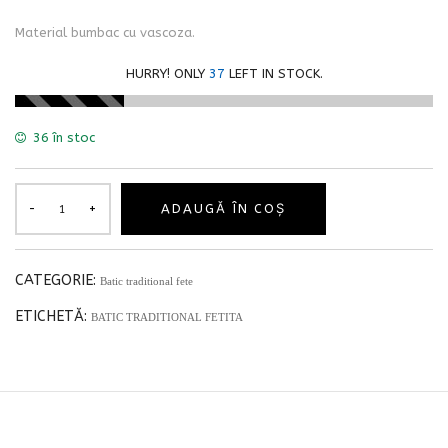
Material bumbac cu vascoza.
HURRY! ONLY
37
LEFT IN STOCK.
36 în stoc
ADAUGĂ ÎN COȘ
CATEGORIE:
Batic traditional fete
ETICHETĂ:
BATIC TRADITIONAL FETITA