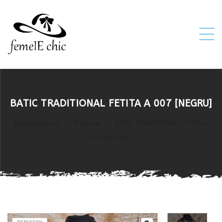
ei
BATIC TRADITIONAL FETITA A 007 [NEGRU]
 5XL 6XL)
FemeieChic.ro
>
Produse
>
BATIC TRADITIONAL FETITA A
007 [NEGRU]