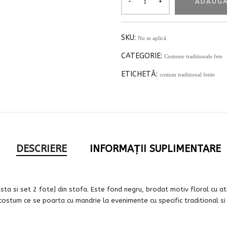
ADAUGĂ
SKU:
Nu se aplică
CATEGORIE:
Costume traditionale fete
ETICHETĂ:
costum traditional fetite
DESCRIERE
INFORMAȚII SUPLIMENTARE
esta si set 2 fote] din stofa. Este fond negru, brodat motiv floral cu a
costum ce se poarta cu mandrie la evenimente cu specific traditional si 