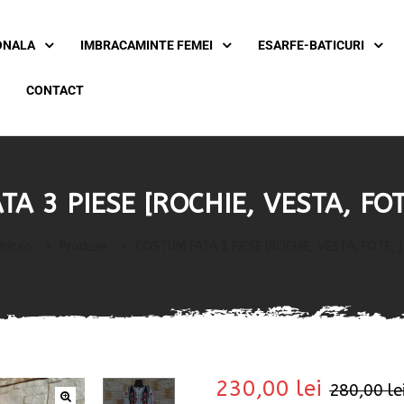
ONALA
IMBRACAMINTE FEMEI
ESARFE-BATICURI
CONTACT
A 3 PIESE [ROCHIE, VESTA, FOT
hic.ro
>
Produse
>
COSTUM FATA 3 PIESE [ROCHIE, VESTA, FOTE, ]
230,00
lei
280,00
le