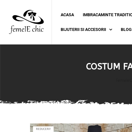
ACASA
IMBRACAMINTE TRADITI
ei
BIJUTERII SI ACCESORII
BLOG
 5XL 6XL)
COSTUM FAT
FemeieC
REDUCERI!