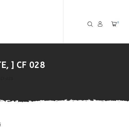
0
E, ] CF 028
 CF 028
i