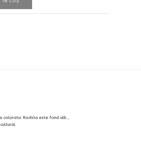
 ÎN COȘ
ta colorata. Rochita este fond alb ,
cultural.