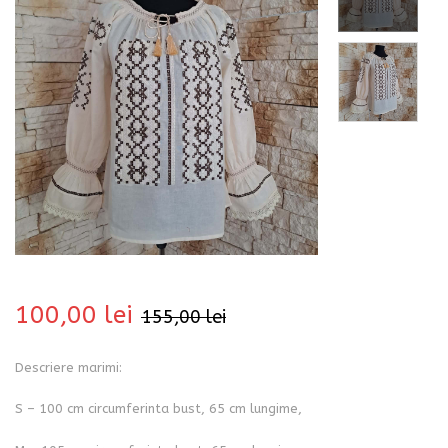
bati
100,00
lei
155,00
lei
Descriere marimi:
i
S – 100 cm circumferinta bust, 65 cm lungime,