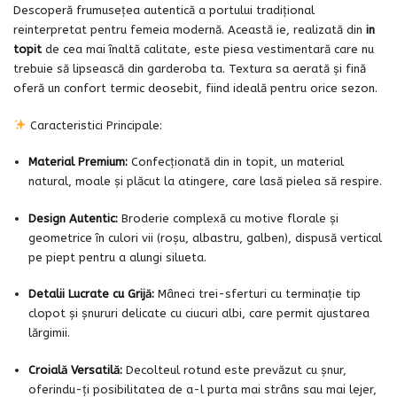
Descoperă frumusețea autentică a portului tradițional
reinterpretat pentru femeia modernă. Această ie, realizată din
in
topit
de cea mai înaltă calitate, este piesa vestimentară care nu
trebuie să lipsească din garderoba ta. Textura sa aerată și fină
oferă un confort termic deosebit, fiind ideală pentru orice sezon.
Caracteristici Principale:
Material Premium:
Confecționată din in topit, un material
natural, moale și plăcut la atingere, care lasă pielea să respire.
Design Autentic:
Broderie complexă cu motive florale și
geometrice în culori vii (roșu, albastru, galben), dispusă vertical
pe piept pentru a alungi silueta.
Detalii Lucrate cu Grijă:
Mâneci trei-sferturi cu terminație tip
clopot și șnururi delicate cu ciucuri albi, care permit ajustarea
lărgimii.
Croială Versatilă:
Decolteul rotund este prevăzut cu șnur,
oferindu-ți posibilitatea de a-l purta mai strâns sau mai lejer,