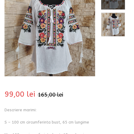
bati
99,00
lei
165,00
lei
Descriere marimi:
i
S – 100 cm circumferinta bust, 65 cm lungime