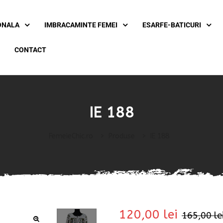
ONALA
IMBRACAMINTE FEMEI
ESARFE-BATICURI
CONTACT
IE 188
FemeieChic.ro
>
Produse
>
IE 188
120,00
lei
165,00
le