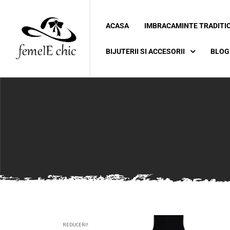
ACASA
IMBRACAMINTE TRADITI
ei
BIJUTERII SI ACCESORII
BLOG
 5XL 6XL)
REDUCERI!