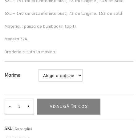
5XL – 137 cm circumferinta bust, 72 cm lungime , 146 cm sold
6XL – 140 cm circumferinta bust, 73 cm lungime. 153 cm sold
Material : panza de bumbac (in topit).
Maneca 3/4.
Broderie cusuta la masina.
Marime
ADAUGĂ ÎN COȘ
SKU:
Nu se aplică