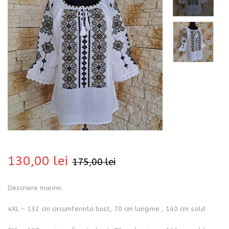
bati
130,00
lei
175,00
lei
Descriere marimi:
i
4XL – 132 cm circumferinta bust, 70 cm lungime , 140 cm sold