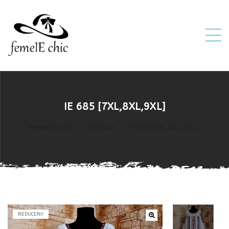
ei
IE 685 [7XL,8XL,9XL]
 5XL 6XL)
FemeieChic.ro
>
Produse
>
IE 685 [7XL,8XL,9XL]
REDUCERI!