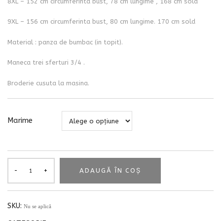
8XL – 152 cm circumferinta bust, 78 cm lungime , 168 cm sold
9XL – 156 cm circumferinta bust, 80 cm lungime. 170 cm sold
Material : panza de bumbac (in topit).
Maneca trei sferturi 3/4 .
Broderie cusuta la masina.
Marime
ADAUGĂ ÎN COȘ
SKU:
Nu se aplică