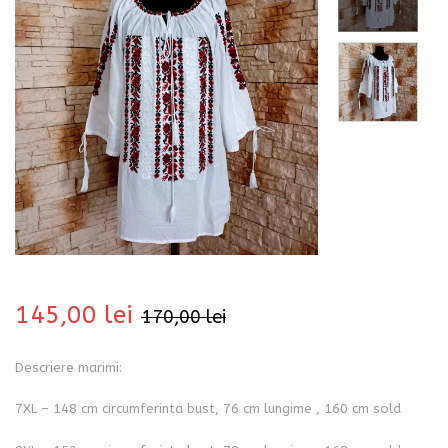
bati
145,00
lei
170,00
lei
Descriere marimi:
i
7XL – 148 cm circumferinta bust, 76 cm lungime , 160 cm sold