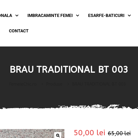
ONALA
IMBRACAMINTE FEMEI
ESARFE-BATICURI
CONTACT
BRAU TRADITIONAL BT 003
FemeieChic.ro
>
Produse
>
BRAU TRADITIONAL BT 003
50,00
lei
65,00
lei