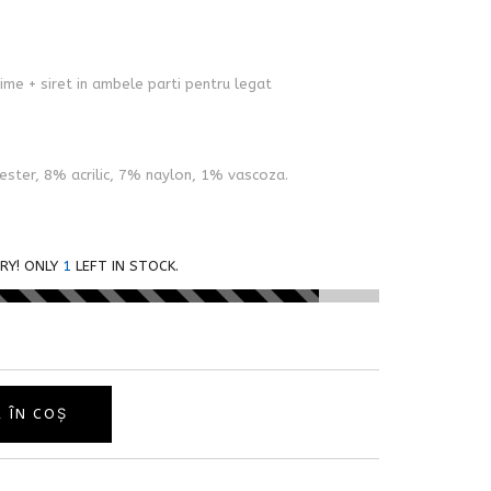
ime + siret in ambele parti pentru legat
ester, 8% acrilic, 7% naylon, 1% vascoza.
RY! ONLY
1
LEFT IN STOCK.
 ÎN COȘ