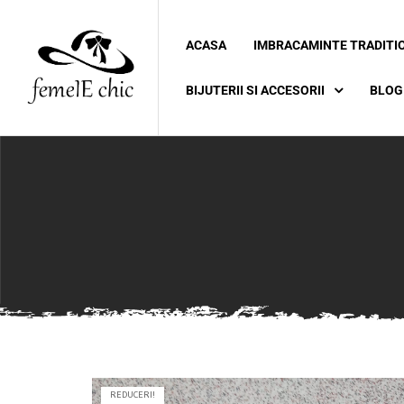
ACASA
IMBRACAMINTE TRADITI
ei
BIJUTERII SI ACCESORII
BLOG
 5XL 6XL)
REDUCERI!