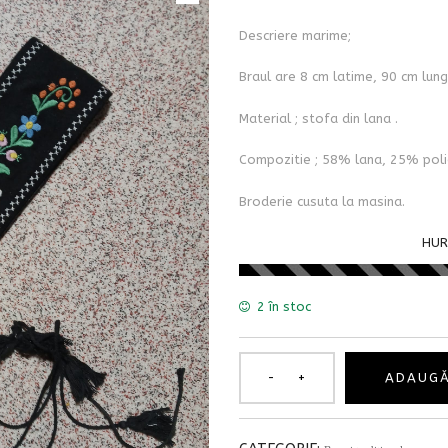
Descriere marime;
Braul are 8 cm latime, 90 cm lung
Material ; stofa din lana .
Compozitie ; 58% lana, 25% poli
Broderie cusuta la masina.
HUR
2 în stoc
ADAUGĂ