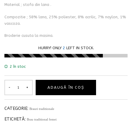
Material ; stofa din lana .
Compozitie ; 58% lana, 25% poliester, 8% acrilic, 7% naylon, 1%
vascoza.
Broderie cusuta la masina.
HURRY! ONLY
2
LEFT IN STOCK.
2 în stoc
ADAUGĂ ÎN COȘ
CATEGORIE:
Brauri traditionale
ETICHETĂ:
Brau traditional femei