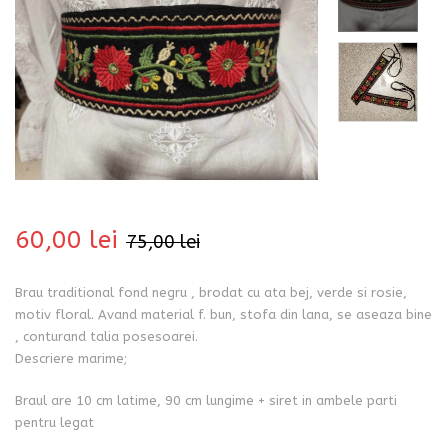
bati
60,00
lei
75,00
lei
Brau traditional fond negru , brodat cu ata bej, verde si rosie,
motiv floral. Avand material f. bun, stofa din lana, se aseaza bine
, conturand talia posesoarei.
Descriere marime;
i
Braul are 10 cm latime, 90 cm lungime + siret in ambele parti
pentru legat