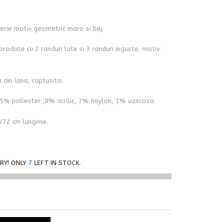
rie motiv geometric maro si bej.
brodate cu 2 randuri late si 3 randuri inguste, motiv
 din lana, captusita.
5% poliester ,8% acrilic, 7% naylon, 1% vascoza.
/72 cm lungime.
RY! ONLY
7
LEFT IN STOCK.