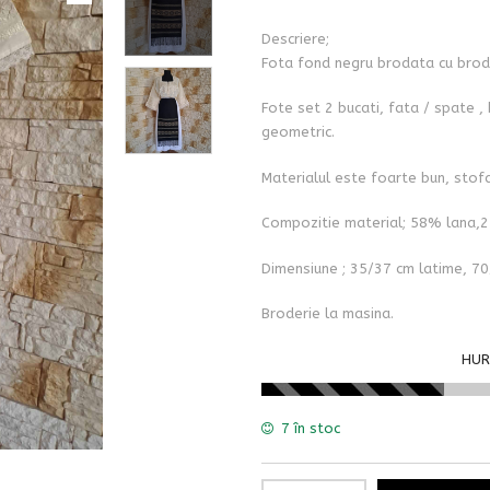
Descriere;
Fota fond negru brodata cu brode
Fote set 2 bucati, fata / spate , 
geometric.
Materialul este foarte bun, stofa
Compozitie material; 58% lana,2
Dimensiune ; 35/37 cm latime, 70
Broderie la masina.
HUR
7 în stoc