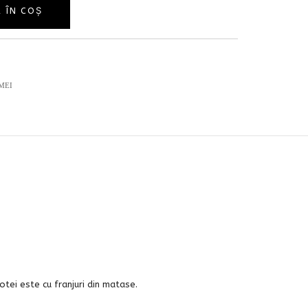
 ÎN COȘ
MEI
otei este cu franjuri din matase.