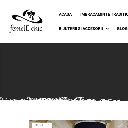
ACASA
IMBRACAMINTE TRADITI
ei
BIJUTERII SI ACCESORII
BLOG
 5XL 6XL)
REDUCERI!