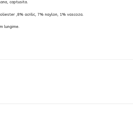
lana, captusita.
liester ,8% acrilic, 7% naylon, 1% vascoza.
m lungime.