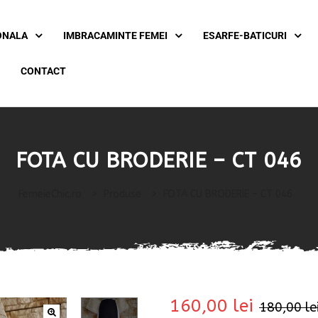
ONALA
IMBRACAMINTE FEMEI
ESARFE-BATICURI
CONTACT
FOTA CU BRODERIE – CT 046
FemeieChic.ro
>
Produse
>
FOTA CU BRODERIE – CT 046
160,00
lei
180,00
le