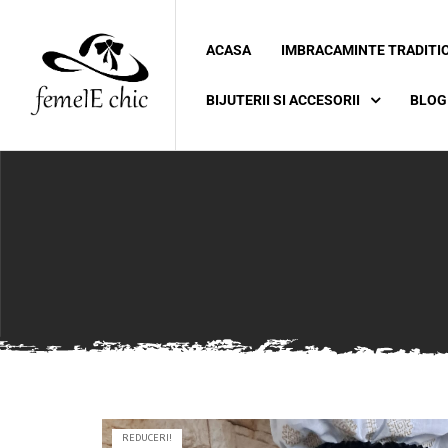
ACASA
IMBRACAMINTE TRADITI
ei
BIJUTERII SI ACCESORII
BLOG
 5XL 6XL)
REDUCERI!