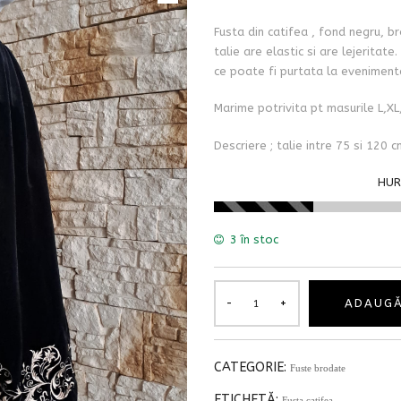
Fusta din catifea , fond negru, br
talie are elastic si are lejeritat
ce poate fi purtata la evenimente
Marime potrivita pt masurile L,XL
Descriere ; talie intre 75 si 120 
HUR
3 în stoc
ADAUGĂ
CATEGORIE:
Fuste brodate
ETICHETĂ:
Fusta catifea