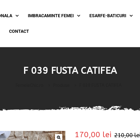
ONALA
IMBRACAMINTE FEMEI
ESARFE-BATICURI
CONTACT
F 039 FUSTA CATIFEA
FemeieChic.ro
>
Produse
>
F 039 FUSTA CATIFEA
170,00
lei
210,00
le