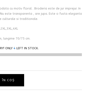
odata cu motiv floral . Broderia este de jur imprejur. In
e. Nu este transparenta , are jupa. Este o fusta eleganta
 culturale si traditionale.
,2XL,3XL,4XL
cm, lungime 70/75 cm.
RY! ONLY
4
LEFT IN STOCK.
 ÎN COȘ