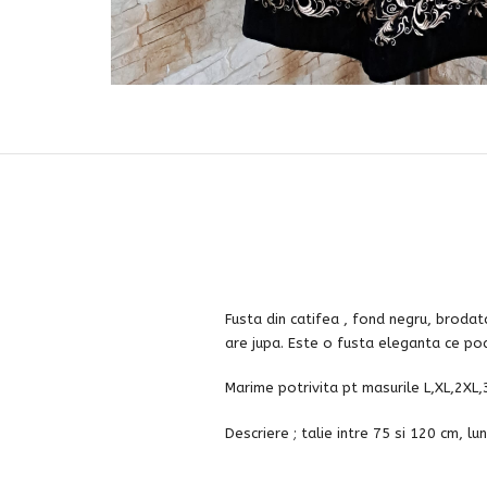
Fusta din catifea , fond negru, brodata 
are jupa. Este o fusta eleganta ce poa
Marime potrivita pt masurile L,XL,2XL,
Descriere ; talie intre 75 si 120 cm, l