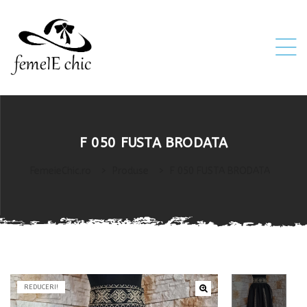
ei
F 050 FUSTA BRODATA
 5XL 6XL)
FemeieChic.ro
>
Produse
>
F 050 FUSTA BRODATA
REDUCERI!