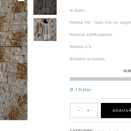
Ie dama
Marime 3XL – bust 128 cm, lungi
Material 100% bumbac.
Maneca 3/4.
Broderie la masina.
HUR
1 în stoc
ADAUGĂ