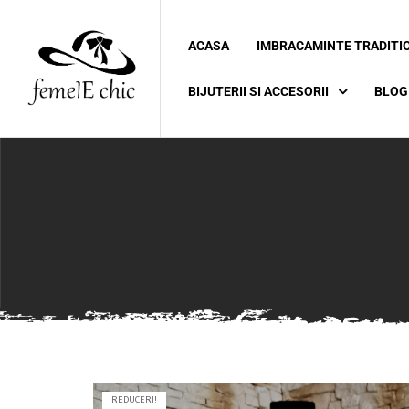
ACASA
IMBRACAMINTE TRADITI
ei
BIJUTERII SI ACCESORII
BLOG
 5XL 6XL)
REDUCERI!