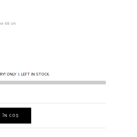
me 68 cm
RY! ONLY
1
LEFT IN STOCK.
 ÎN COȘ