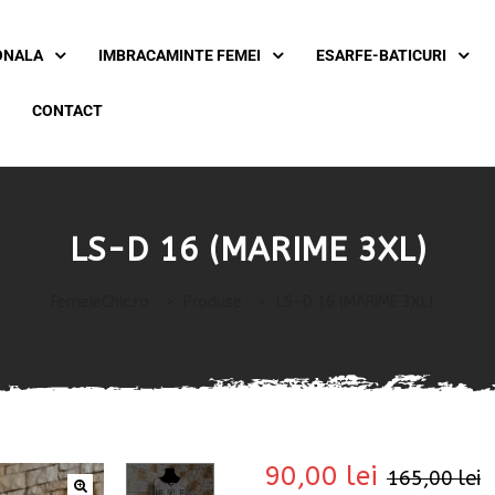
ONALA
IMBRACAMINTE FEMEI
ESARFE-BATICURI
CONTACT
LS-D 16 (MARIME 3XL)
FemeieChic.ro
>
Produse
>
LS-D 16 (MARIME 3XL)
90,00
lei
165,00
lei