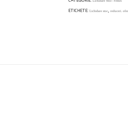
CATEGORIE:
Lichidare Stoc- Femei
ETICHETE:
,
Lichidare stoc
reduceri. ofe