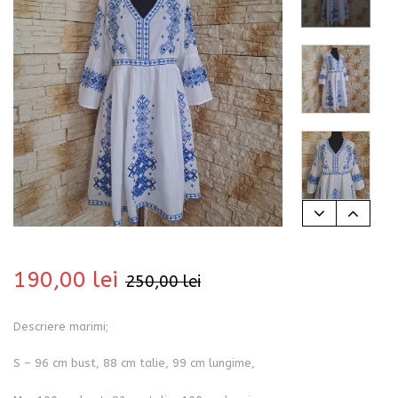
bati
190,00
lei
250,00
lei
Descriere marimi;
i
S – 96 cm bust, 88 cm talie, 99 cm lungime,