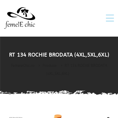
ei
RT 134 ROCHIE BRODATA (4XL,5XL,6XL)
 5XL 6XL)
FemeieChic.ro
>
Produse
>
RT 134 ROCHIE BRODATA
(4XL,5XL,6XL)