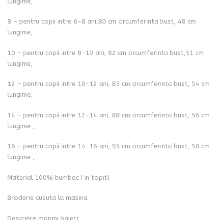
lungime,
8 – pentru copii intre 6-8 ani,80 cm circumferinta bust, 48 cm
lungime,
10 – pentru copii intre 8-10 ani, 82 cm circumferinta bust,51 cm
lungime,
12 – pentru copii intre 10-12 ani, 85 cm circumferinta bust, 54 cm
lungime,
14 – pentru copii intre 12-14 ani, 88 cm circumferinta bust, 56 cm
lungime ,
16 – pentru copii intre 14-16 ani, 95 cm circumferinta bust, 58 cm
lungime ,
Material 100% bumbac [ in topit]
Broderie cusuta la masina.
Descriere marimi baieti;