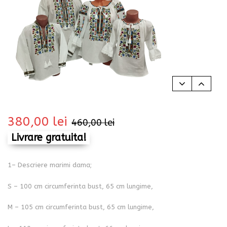
bati
380,00
lei
460,00
lei
Livrare gratuita!
1– Descriere marimi dama;
S – 100 cm circumferinta bust, 65 cm lungime,
i
M – 105 cm circumferinta bust, 65 cm lungime,