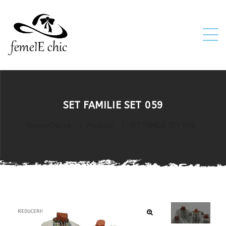
ei
SET FAMILIE SET 059
 5XL 6XL)
FemeieChic.ro
>
Produse
>
SET FAMILIE SET 059
REDUCERI!