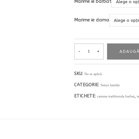
Marime ie barbat
Marime ie dama
ADAUGĂ
SKU:
Nu se aplică
CATEGORIE:
Seturi familie
ETICHETE:
,
camasa traditionala barbat
i