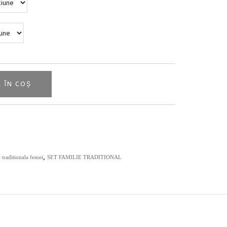
 ÎN COȘ
,
e traditionala femei
SET FAMILIE TRADITIONAL