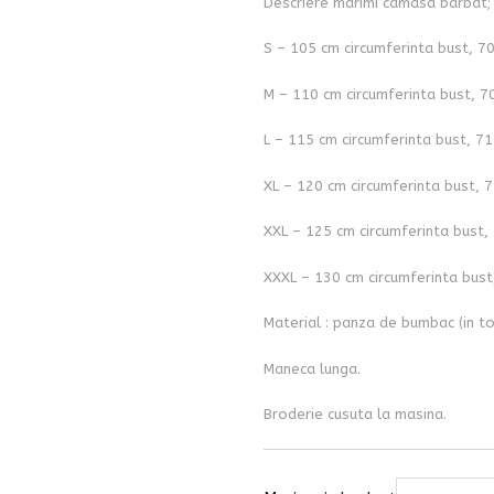
Descriere marimi camasa barbat;
S – 105 cm circumferinta bust, 7
M – 110 cm circumferinta bust, 7
L – 115 cm circumferinta bust, 71
XL – 120 cm circumferinta bust, 7
XXL – 125 cm circumferinta bust,
XXXL – 130 cm circumferinta bust
Material : panza de bumbac (in to
Maneca lunga.
Broderie cusuta la masina.