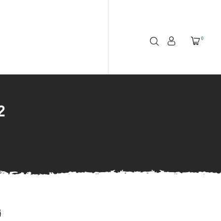
0
2
i