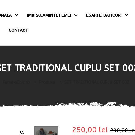
ONALA
IMBRACAMINTE FEMEI
ESARFE-BATICURI
CONTACT
SET TRADITIONAL CUPLU SET 00
FemeieChic.ro
>
Produse
>
SET TRADITIONAL CUPLU SET 002
250,00
lei
290,00
le