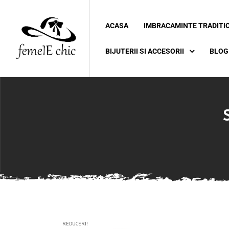
ACASA
IMBRACAMINTE TRADITI
ei
BIJUTERII SI ACCESORII
BLOG
 5XL 6XL)
REDUCERI!