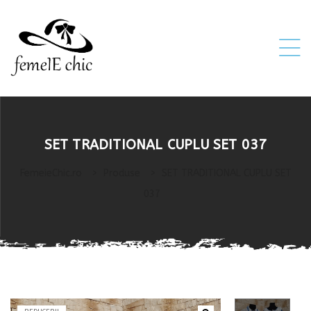
ei
SET TRADITIONAL CUPLU SET 037
 5XL 6XL)
FemeieChic.ro
>
Produse
>
SET TRADITIONAL CUPLU SET
037