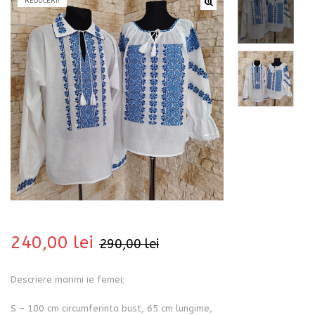
REDUCERI!
bati
240,00
lei
290,00
lei
i
Descriere marimi ie femei;
S – 100 cm circumferinta bust, 65 cm lungime,