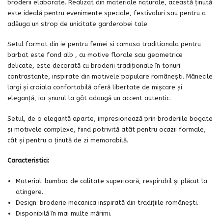
broderii elaborate. Realizat din materiale naturale, această ținută
este ideală pentru evenimente speciale, festivaluri sau pentru a
adăuga un strop de unicitate garderobei tale.
Setul format din ie pentru femei si camasa traditionala pentru
barbat este fond alb , cu motive florale sau geometrice
delicate, este decorată cu broderii tradiționale în tonuri
contrastante, inspirate din motivele populare românești. Mânecile
largi și croiala confortabilă oferă libertate de mișcare și
eleganță, iar șnurul la gât adaugă un accent autentic.
Setul, de o eleganță aparte, impresionează prin broderiile bogate
și motivele complexe, fiind potrivită atât pentru ocazii formale,
cât și pentru o ținută de zi memorabilă.
Caracteristici:
Material: bumbac de calitate superioară, respirabil și plăcut la
atingere.
Design: broderie mecanica inspirată din tradițiile românești.
Disponibilă în mai multe mărimi.