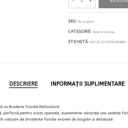
ADAUGĂ
SKU:
Nu se aplică
CATEGORIE:
Seturi ie cu fusta
ETICHETĂ:
SET IE CU FUSTA FEMEI
DESCRIERE
INFORMAȚII SUPLIMENTARE
b cu Broderie Florală Multicoloră
ță, perfectă pentru ocazii speciale, evenimente culturale sau ședințe f
s în valoare de broderiile florale extrem de bogate și detaliate.