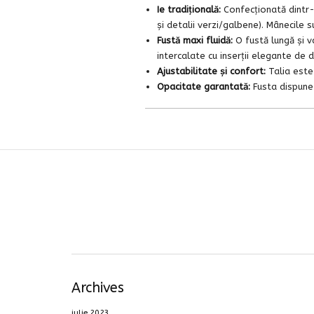
Ie tradițională:
Confecționată dintr-u
și detalii verzi/galbene). Mânecile
Fustă maxi fluidă:
O fustă lungă și v
intercalate cu inserții elegante de 
Ajustabilitate și confort:
Talia este
Opacitate garantată:
Fusta dispune 
Archives
iulie 2023