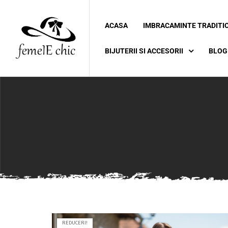
ACASA
IMBRACAMINTE TRADITI
ei
BIJUTERII SI ACCESORII
BLOG
 5XL 6XL)
REDUCERI!