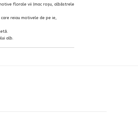
otive florale vii (mac roșu, albăstrele
 care reiau motivele de pe ie,
etă.
ui alb.