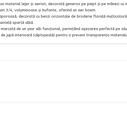
n material lejer și aerisit, decorată generos pe piept și pe mâneci cu m
 sunt 3/4, voluminoase și bufante, oferind un aer boem.
aporoasă, decorată cu benzi orizontale de broderie florală multicoloră
dantelă spartă albă.
 marcată de un șnur alb funcțional, permițând așezarea perfectă pe silu
de jupă interioară (căptușeală) pentru a preveni transparența materialul