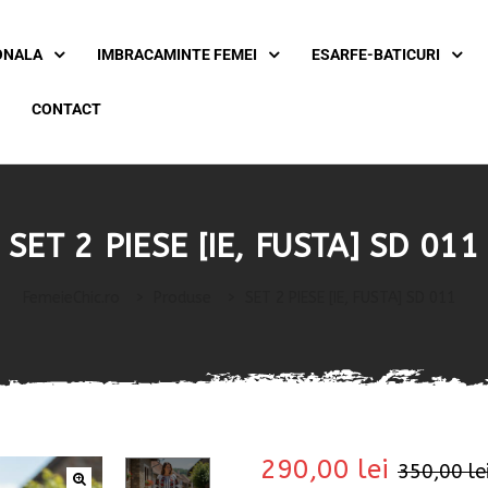
ONALA
IMBRACAMINTE FEMEI
ESARFE-BATICURI
CONTACT
SET 2 PIESE [IE, FUSTA] SD 011
FemeieChic.ro
>
Produse
>
SET 2 PIESE [IE, FUSTA] SD 011
290,00
lei
350,00
le