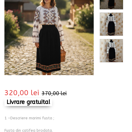
bati
320,00
lei
370,00
lei
Livrare gratuita!
i
1 –Descriere marimi fusta ;
Fusta din catifea brodata.