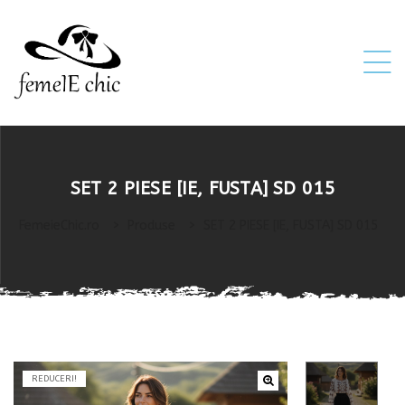
ei
SET 2 PIESE [IE, FUSTA] SD 015
 5XL 6XL)
FemeieChic.ro
>
Produse
>
SET 2 PIESE [IE, FUSTA] SD 015
REDUCERI!